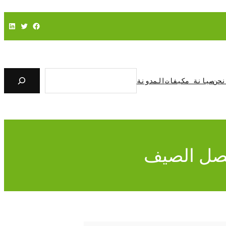
فيسبوك
تويتر
لينكد إن
ا
ل
نحن
صيانة مكيفات
المدونة
ب
ح
ث
فصل الصيف