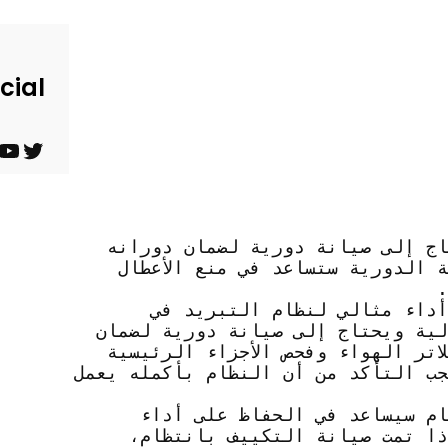
cial
ت
ي
و
و
ي
ت
Barndominium for Sale
ج إلى صيانة دورية لضمان دورانه
ت
ي
 الدورية ستساعد في منع الأعطال
.
ر
و
أداء مثالي لنظام التبريد في
ب
لية ويحتاج إلى صيانة دورية لضمان
تر الهواء وفحص الأجزاء الرئيسية
جب التأكد من أن النظام بأكمله يعمل
ام سيساعد في الحفاظ على أداء
ذا تمت صيانة التكييف بانتظام،