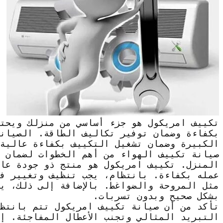
تكييف امريكول هو جزء أساسي من منزلك ويحتا
بكفاءة وضمان توفير تكاليف الطاقة. الصيانة
الكبيرة وضمان تشغيل التكييف بكفاءة عالية
صيانة تكييف الهواء من أهم الخطوات لضمان 
المنزل. تكييف امريكول هو منتج ذو جودة عا
عمله بكفاءة. بانتظام، يجب تنظيف وتغيير فلا
مثل المروحة والضواغط. بالإضافة إلى ذلك، ي
بشكل صحيح وبدون تسربات.
تأكد من أن صيانة تكييف امريكول تتم بانتظ
التبريد المثالي وتجنب الأعطال المفاجئة. إ