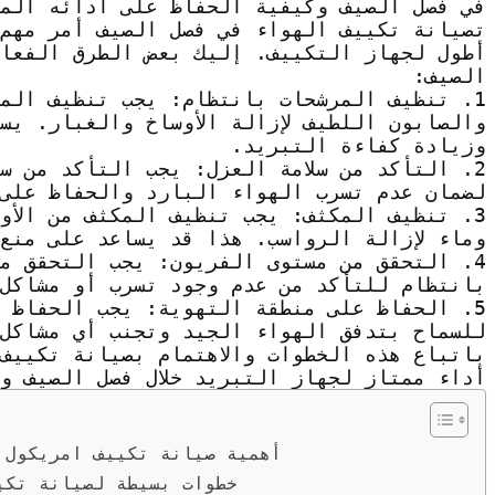
في فصل الصيف وكيفية الحفاظ على أدائه الم
تصيانة تكييف الهواء في فصل الصيف أمر مهم
أطول لجهاز التكييف. إليك بعض الطرق الفعا
الصيف:
1. تنظيف المرشحات بانتظام: يجب تنظيف الم
والصابون اللطيف لإزالة الأوساخ والغبار. يس
وزيادة كفاءة التبريد.
2. التأكد من سلامة العزل: يجب التأكد من سل
لضمان عدم تسرب الهواء البارد والحفاظ على 
3. تنظيف المكثف: يجب تنظيف المكثف من الأو
وماء لإزالة الرواسب. هذا قد يساعد على منع
4. التحقق من مستوى الفريون: يجب التحقق م
بانتظام للتأكد من عدم وجود تسرب أو مشاكل
5. الحفاظ على منطقة التهوية: يجب الحفاظ 
للسماح بتدفق الهواء الجيد وتجنب أي مشاكل
باتباع هذه الخطوات والاهتمام بصيانة تكييف
أداء ممتاز لجهاز التبريد خلال فصل الصيف و
أهمية صيانة تكييف امريكول 
خطوات بسيطة لصيانة تكي