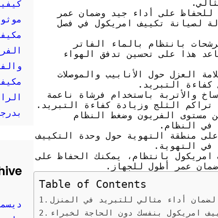
ثالي.
كيفية
 للحفاظ على أداء جيد وضمان عمر
موثوق
لة لصيانة تكييف امريكول في فصل
مكيفا
رشحات بانتظام بالماء الفاتر
الفري
اعد هذا على تحسين تدفق الهواء
والفع
امة العزل حول الأنابيب والموصلات
مكيفا
كفاءة التبريد.
ساخ والأتربة باستخدام فرشاة ناعمة
الراح
 تراكم الثلج وزيادة كفاءة التبريد.
بدرجا
ن مستوى الفريون وضغط النظام
 في النظام.
على منطقة التهوية حول وحدة التكييف
 في التهوية.
 امريكول بانتظام، يمكنك الحفاظ على
ضمان عمر أطول للجهاز.
hive
Table of Contents
لضمان أداء مثالي للتبريد في المنزل
ديسمبر 
يف امريكول بنفسك دون الحاجة لخبراء