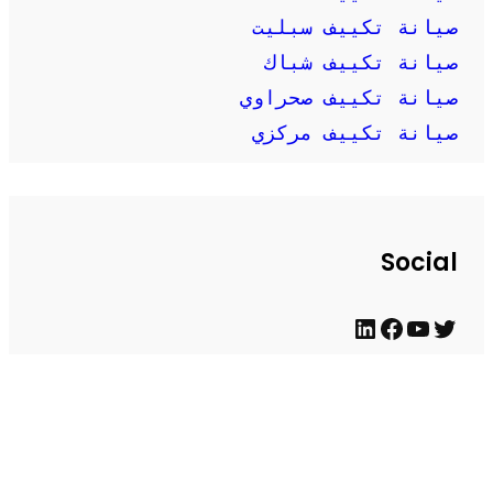
صيانة تكييف سبليت
صيانة تكييف شباك
صيانة تكييف صحراوي
صيانة تكييف مركزي
Social
ت
ي
ف
ل
و
و
ي
ي
ي
ت
س
ن
Firewood for Sale Near Me
Ditchit
Barndominium for Sale
ت
ي
ب
ك
ر
و
و
د