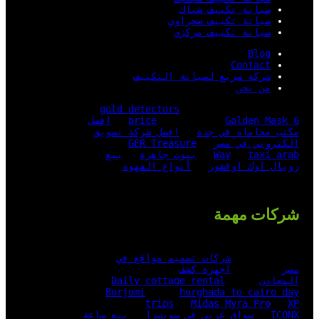
صيانة تكييف شباك
صيانة تكييف صحراوي
صيانة تكييف مركزي
Blog
Contact
شركة سريع لصيانة التكييف
من نحن
gold detectors
Golden Mask 6
price
افضل
مكتب محاماه في جدة
افضل شركة تسويق
الكتروني في مصر
GER Treasure
taxi arab
Way
بيوت جاهزة
بيع
رويال اوك اوفشور
أنواع القهوة
شركات مهمة
شركات تصميم مواقع في
مصر
اجهزة كشف
المعادن
Daily cottage rental
Borjomi
hurghada to cairo day
trips
Midas Myra Pro
XP
ICONX
سواق عربي في سويسرا
بيع ساعة