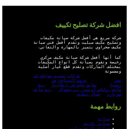
ب
ك
إ
ن
افضل شركة تصليح تكييف
شركة سريع هي أفضل شركة صيانة مكيفات
وتصليح مكيف سبليت وتقدم أفضل فني صيانة
مكيف صحراوي يتميز بالمهارة والتفاني.
كما أنها أفضل شركة صيانة مكيف مركزي
رخيصة وتقوم يصيانة كل انواع المكيفات
بمختلف الماركات وتقدم قطع غيار أصلية
ومضمونة
شركات تصميم مواقع في
مصر
عروض السياحة في
روسيا
سائق خاص في إيطاليا
بيع
ساعة رولكس أويستر بيربتشوال
بيع ساعة
شوبارد
عمال تنظيف
روابط مهمة
صيانة
صيانة تكييف
صيانة تكييف سبليت