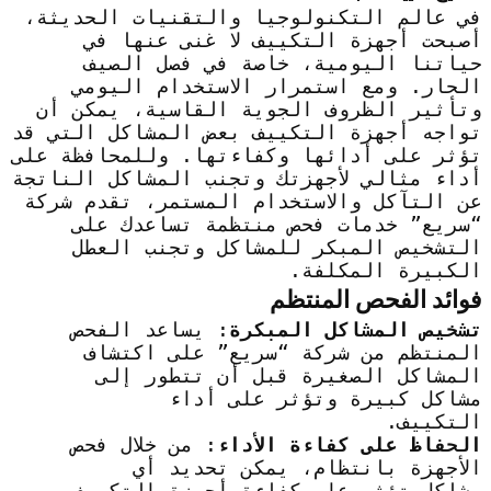
في عالم التكنولوجيا والتقنيات الحديثة،
أصبحت أجهزة التكييف لا غنى عنها في
حياتنا اليومية، خاصة في فصل الصيف
الحار. ومع استمرار الاستخدام اليومي
وتأثير الظروف الجوية القاسية، يمكن أن
تواجه أجهزة التكييف بعض المشاكل التي قد
تؤثر على أدائها وكفاءتها. وللمحافظة على
أداء مثالي لأجهزتك وتجنب المشاكل الناتجة
عن التآكل والاستخدام المستمر، تقدم شركة
“سريع” خدمات فحص منتظمة تساعدك على
التشخيص المبكر للمشاكل وتجنب العطل
الكبيرة المكلفة.
فوائد الفحص المنتظم
تشخيص المشاكل المبكرة
: يساعد الفحص
المنتظم من شركة “سريع” على اكتشاف
المشاكل الصغيرة قبل أن تتطور إلى
مشاكل كبيرة وتؤثر على أداء
التكييف.
الحفاظ على كفاءة الأداء
: من خلال فحص
الأجهزة بانتظام، يمكن تحديد أي
مشاكل تؤثر على كفاءة أجهزة التكييف