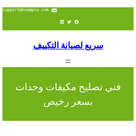
تخطى
إلى
support@example.com
المحتوى
فيسبوك
تويتر
لينكد إن
سريع لصيانة التكييف
فني تصليح مكيفات وحدات
بسعر رخيص