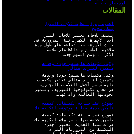
اوديمار بيجيه
المقالات
أهمية وطرق تنظيف ثلاجات المنزل
بشكل صحيح
تنظيف ثلاجات تعتبر ثلاجات المنزل
أحد الأجهزة الكهربائية الضرورية في
حياة الأسرة، حيث تحافظ على طول مدة
صلاحية الطعام وتحافظ على سلامة
الأفراد. ومن المهم جد…
وكيل مكيفات هايسنس: جودة وخدمة
متميزة لتبريد مثالي
وكيل مكيفات هايسنس: جودة وخدمة
متميزة لتبريد مثالي تعتبر مكيفات
هايسنس من أفضل العلامات التجارية
في مجال تكنولوجيا التبريد، وتتميز
بجودتها العالية وأدائها…
نموذج عقد صيانة تكييفات: كيفية
تأمين خدمة صيانة موثوقة لتكييفاتك
نموذج عقد صيانة تكييفات: كيفية
تأمين خدمة صيانة موثوقة لتكييفاتك
في عالمنا الحديث، تعتبر أجهزة
التكييف من الضروريات التي لا
يستغنى عنها خاصة في فصل الصيف…