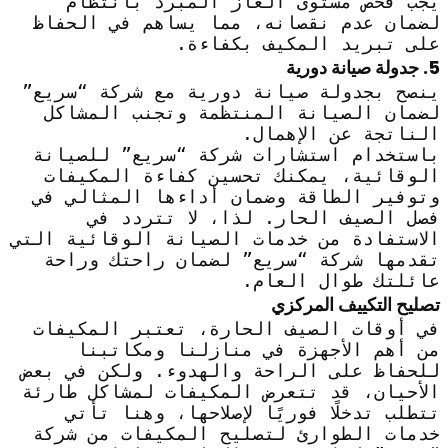
يجب فحص مستوى الغاز المبرد بانتظام
لضمان عدم نقصانه، مما يساهم في الحفاظ
على تبريد المكيف بكفاءة.
5. جدولة صيانة دورية
ينصح بجدولة صيانة دورية مع شركة “سريع”
لضمان الصيانة المنتظمة وتجنب المشاكل
الناتجة عن الإهمال.
باستخدام استشارات شركة “سريع” للصيانة
الوقائية، يمكنك تحسين كفاءة المكيفات
وتوفير الطاقة وضمان أداءها المثالي في
فصل الصيف الحار. لذا، لا تتردد في
الاستفادة من خدمات الصيانة الوقائية التي
تقدمها شركة “سريع” لضمان راحتك وراحة
عائلتك طوال العام.
تصليح التكييف المركزي
في أوقات الصيف الحارة، تعتبر المكيفات
من أهم الأجهزة في منازلنا ومكاتبنا
للحفاظ على الراحة والهدوء. ولكن في بعض
الأحيان، قد تتعرض المكيفات لمشاكل طارئة
تتطلب تدخلًا فوريًا لإصلاحها، وهنا تأتي
خدمات الطوارئ لتصليح المكيفات من شركة