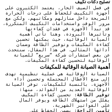
تصليح دكتات تكييف
في فصل الصيف الحار، يعتمد الكثيرون على
أجهزة التكييف للحفاظ على درجات الحرارة
المريحة داخل منازلهم ومكاتبهم. ولكن مع
مرور الوقت واستخدامات التكييف المتكررة،
قد تبدأ الأجهزة في فقدان كفاءتها
وتأثيرها البرودة. وهنا تأتي أهمية
الصيانة الوقائية، حيث يمكنها تحسين
كفاءة المكيفات وتوفير الطاقة وضمان
أدائها المثالي. في هذا المقال، سنتحدث
عن بعض استشارات شركة “سريع” للصيانة
الوقائية لتحسين كفاءة المكيفات.
أهمية الصيانة الوقائية للمكيفات
الصيانة الوقائية هي عملية تنظيمية تهدف
إلى منع الأعطال المحتملة وتحسين أداء
الأجهزة. بالنسبة للمكيفات، توفر الصيانة
الوقائية العديد من الفوائد، منها:
توفير الطاقة
: تحسين كفاءة المكيف
يقلل من استهلاك الطاقة ويوفر المال
على الفواتير الشهرية.
تأمين الراحة
: يضمن الحفاظ على