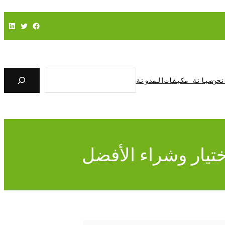
فيسبوك
تويتر
لينكد إن
ا
ل
نحن
صيانة مكيفات
المدونة
ب
ح
ث