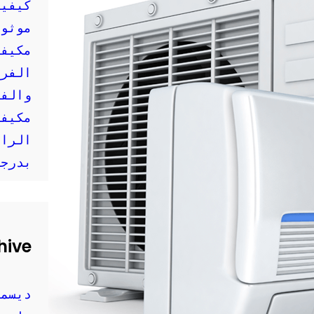
كيفية
موثوق
مكيفا
الفري
والفع
مكيفا
الراح
بدرجا
hive
ديسمبر 