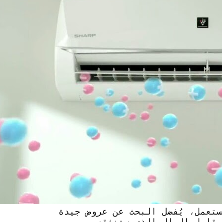
تكييف كاريير شباك 3 حصان مستعمل، يُفضل البحث عن عروض جيدة
مقابل المال الذي ستنفقه.