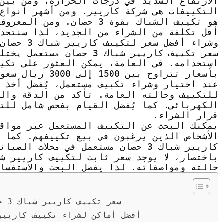
الارتفاع الشديد في درجات الحرارة، ومن بين
التكييفات هي شركة كاريير. ومن أشهر أنواع
هو تكييف الشباك بقوة 3 حصا
أقل تكلفة من الشراء من الجديد، لذا سنتحد
وشراء أفضل سعر لتكييف كاريير شباك 3 حصان مستعمل.
سعر تكييف كاريير شباك 3 حصا
بأسعار تتراوح بين 1500 إلى 3000 ريال سعودي.
عند اختيار وشراء تكييف مستعمل، يُفضل أخذ ب
للتكييف وحالته العامة. تأكد من الدقة والكف
الكهربائي. كما يُفضل القيام بفحص شامل للتك
قرار الشراء.
يمكنك البحث عن التكييف المستعمل عبر مواقع 
الأشخاص الذين يرغبون في بيع تكييفهم. كما ي
كاريير شباك 3 حصان مستعمل في محلات الصيانة وبيع التكييفات.
حالته ومواصفاته. لذا يفضل البحث والاستفسا
سعر تكييف كاريير شباك 3 حصان مستعمل: كيف تحصل على أفضل عرض؟
أفضل أماكن لشراء تكييف كاريير شباك 3 حصان مستعمل بأس