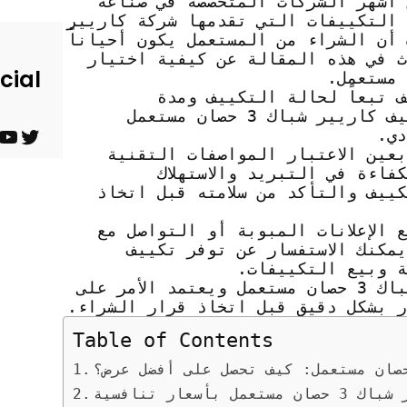
 أشهر الشركات المتخصصة في صناعة
 التكييفات التي تقدمها شركة كاريير
ن. ومن المعروف أن الشراء من المستعمل يكون أحياناً
ث في هذه المقالة عن كيفية اختيار
cial
ن مستعمل يختلف تبعاً لحالة التكييف ومدة
استخدامه. في العامة، يمكن العثور على تكييف كاريير شباك 3 حصان مستعمل
ت
ي
عين الاعتبار المواصفات التقنية
اءة في التبريد والاستهلاك
و
و
ييف والتأكد من سلامته قبل اتخاذ
ي
ت
Barndominium for Sale
الإعلانات المبوبة أو التواصل مع
ت
ي
مكنك الاستفسار عن توفر تكييف
ر
و
باختصار، لا يوجد سعر ثابت لتكييف كاريير شباك 3 حصان مستعمل ويعتمد الأمر على
ب
ر بشكل دقيق قبل اتخاذ قرار الشراء.
Table of Contents
عار تنافسية