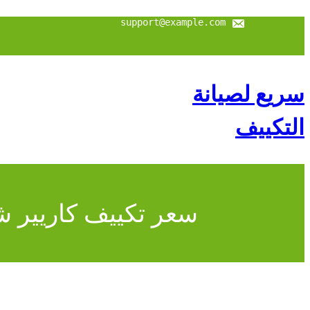
تخطى
إلى
support@example.com
المحتوى
سريع لصيانة
التكييف
سعر تكييف كاريير شباك 3 حصان مستعمل: كيفية اختيار 