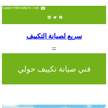
تخطى
إلى
support@example.com
المحتوى
فيسبوك
تويتر
لينكد إن
سريع لصيانة التكييف
فني صيانة تكييف حولي