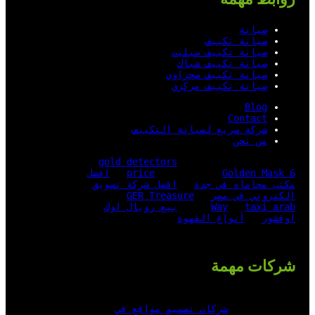
صيانة
صيانة تكييف
صيانة تكييف سبليت
صيانة تكييف شباك
صيانة تكييف صحراوي
صيانة تكييف مركزي
Blog
Contact
شركة سريع لصيانة التكييف
من نحن
gold detectors
Golden Mask 6
price
افضل
مكتب محاماه في جدة
افضل شركة تسويق
الكتروني في مصر
GER Treasure
taxi arab
Way
بيع رويال اوك
اوفشور
أنواع القهوة
شركات مهمة
شركات تصميم مواقع في