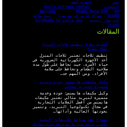
مصر
اجهزة كشف
المعادن
Daily cottage rental
Borjomi
Midas Myra Pro
XP
ICONX
سواق عربي في سويسرا
بيع ساعة
اوديمار بيجيه
hurghada to cairo day
trips
المقالات
أهمية وطرق تنظيف ثلاجات المنزل
بشكل صحيح
تنظيف ثلاجات تعتبر ثلاجات المنزل
أحد الأجهزة الكهربائية الضرورية في
حياة الأسرة، حيث تحافظ على طول مدة
صلاحية الطعام وتحافظ على سلامة
الأفراد. ومن المهم جد…
وكيل مكيفات هايسنس: جودة وخدمة
متميزة لتبريد مثالي
وكيل مكيفات هايسنس: جودة وخدمة
متميزة لتبريد مثالي تعتبر مكيفات
هايسنس من أفضل العلامات التجارية
في مجال تكنولوجيا التبريد، وتتميز
بجودتها العالية وأدائها…
نموذج عقد صيانة تكييفات: كيفية
تأمين خدمة صيانة موثوقة لتكييفاتك