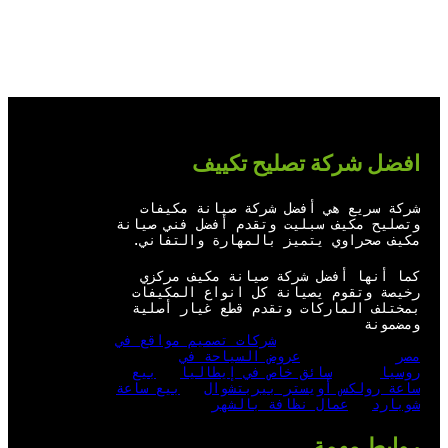
ي
ت
س
ن
Firewood for Sale Near Me
Ditchit
Barndominium for Sale
ت
ي
ب
ك
ر
و
و
د
ب
ك
إ
ن
افضل شركة تصليح تكييف
شركة سريع هي أفضل شركة صيانة مكيفات
وتصليح مكيف سبليت وتقدم أفضل فني صيانة
مكيف صحراوي يتميز بالمهارة والتفاني.
كما أنها أفضل شركة صيانة مكيف مركزي
رخيصة وتقوم يصيانة كل انواع المكيفات
بمختلف الماركات وتقدم قطع غيار أصلية
ومضمونة
شركات تصميم مواقع في
مصر
عروض السياحة في
روسيا
سائق خاص في إيطاليا
بيع
ساعة رولكس أويستر بيربتشوال
بيع ساعة
شوبارد
عمال نظافة بالشهر
روابط مهمة