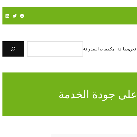
فيسبوك
تويتر
لينكد إن
ا
ل
نحن
صيانة مكيفات
المدونة
ب
ح
ث
على جودة الخدمة