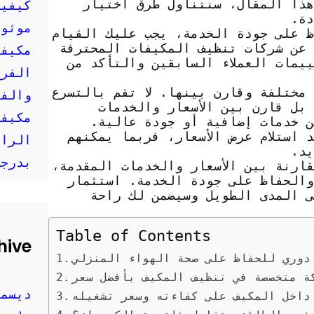
هذا المقال، سنتناول طرق اختيار
كيفية
دة.
موثوق
ظ على جودة الخدمة، يجب عليك القيام
ث عن شركات تنظيف المكيفات المحترفة
مكيفا
يمات العملاء السابقين والتأكد من
الفري
مختلفة وقارن بينها. لا تقم بالتسرع
والفع
بل قارن بين الأسعار والخدمات
مكيفا
من خدمات إضافية أو جودة عالية.
استلام عرض الأسعار، فربما يمكنهم
الراح
يد.
بدرجا
ارنة بين الأسعار والخدمات المقدمة،
والحفاظ على جودة الخدمة. استثمار
ى المدى الطويل وسيضمن لك راحة
Table of Contents
hive
دوري للحفاظ على صحة الهواء المنزلي
ة متخصصة في تنظيف المكيف بأفضل سعر
ديسمبر 
 داخل المكيف على كفاءته وسعر تشغيله