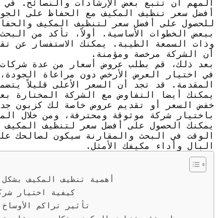
المهم أن تتبع بعض الإرشادات والنصائح. في 
أفضل سعر تنظيف المكيف مع الحفاظ على الجو
للحصول على أفضل سعر لتنظيف المكيف والحفا
ببعض الخطوات الأساسية. أولاً، تأكد من البح
وذات السمعة الطيبة. يمكنك الاستفسار عن تقي
أن الشركة مرخصة ومؤمنة.
بعد ذلك، قم بطلب عروض أسعار من عدة شركات 
في اختيار العرض الأرخص دون مراعاة الجودة، 
المقدمة. قد تجد أن السعر الأعلى قليلاً يتض
يمكنك أيضا التفاوض مع الشركة المختارة بعد 
خفض السعر أو تقديم عروض خاصة لك كزبون جد
باختيار شركة موثوقة ومحترفة، ومن خلال المق
يمكنك الحصول على أفضل سعر لتنظيف المكيف 
الوقت في البحث والمقارنة سيكون لصالحك عل
البال وأداء مكيفك الأمثل.
أهمية تنظيف المكيف بشكل 
كيفية اختيار شرك
تأثير تراكم الأوساخ