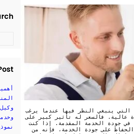
arch
S
e
a
r
c
h
Post
أهمية
المنز
وكيل 
 التي ينبغي النظر فيها عندما يرغب
ة عالية. فالسعر له تأثير كبير على
وخدمة
 في جودة الخدمة المقدمة. إذا كنت
نموذج
لحفاظ على جودة الخدمة، فإنه من