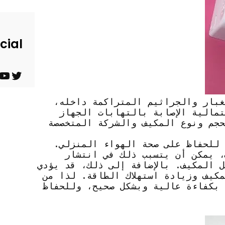
cial
ت
ي
و
و
بار والجراثيم المتراكمة داخله،
مالية الإصابة بالتهابات الجهاز
ي
ت
Barndominium for Sale
حجم ونوع المكيف والشركة المتخصصة
ت
ي
 للحفاظ على صحة الهواء المنزلي.
ر
و
، يمكن أن يتسبب ذلك في انتشار
ب
 المكيف. بالإضافة إلى ذلك، قد يؤدي
كيف وزيادة استهلاك الطاقة. لذا من
 بكفاءة عالية وبشكل صحيح، وللحفاظ