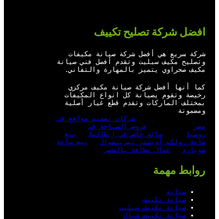
ب
ك
إ
ن
افضل شركة تصليح تكييف
شركة سريع هي أفضل شركة صيانة مكيفات
وتصليح مكيف سبليت وتقدم أفضل فني صيانة
مكيف صحراوي يتميز بالمهارة والتفاني.
كما أنها أفضل شركة صيانة مكيف مركزي
رخيصة وتقوم يصيانة كل انواع المكيفات
بمختلف الماركات وتقدم قطع غيار أصلية
ومضمونة
شركات تصميم مواقع في
مصر
عروض السياحة في
روسيا
سائق خاص في إيطاليا
بيع
ساعة رولكس أويستر بيربتشوال
بيع ساعة
شوبارد
عمال نظافة بالشهر
روابط مهمة
صيانة
صيانة تكييف
صيانة تكييف سبليت
صيانة تكييف شباك