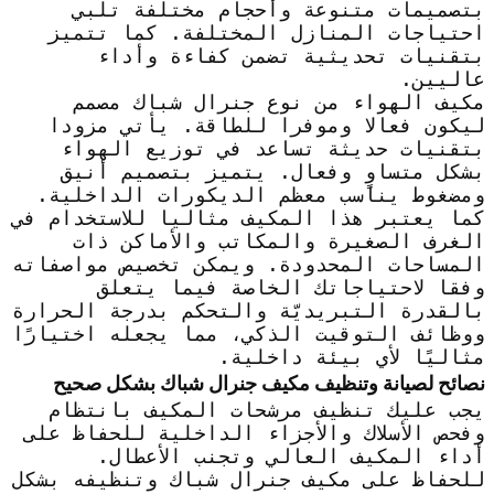
بتصميمات متنوعة وأحجام مختلفة تلبي
احتياجات المنازل المختلفة. كما تتميز
بتقنيات تحديثية تضمن كفاءة وأداء
عاليين.
مكيف الهواء من نوع جنرال شباك مصمم
ليكون فعالا وموفرا للطاقة. يأتي مزودا
بتقنيات حديثة تساعد في توزيع الهواء
بشكل متساوٍ وفعال. يتميز بتصميم أنيق
ومضغوط يناسب معظم الديكورات الداخلية.
كما يعتبر هذا المكيف مثاليا للاستخدام في
الغرف الصغيرة والمكاتب والأماكن ذات
المساحات المحدودة. ويمكن تخصيص مواصفاته
وفقا لاحتياجاتك الخاصة فيما يتعلق
بالقدرة التبريديّة والتحكم بدرجة الحرارة
ووظائف التوقيت الذكي، مما يجعله اختيارًا
مثاليًا لأي بيئة داخلية.
نصائح لصيانة وتنظيف مكيف جنرال شباك بشكل صحيح
يجب عليك تنظيف مرشحات المكيف بانتظام
وفحص الأسلاك والأجزاء الداخلية للحفاظ على
أداء المكيف العالي وتجنب الأعطال.
للحفاظ على مكيف جنرال شباك وتنظيفه بشكل