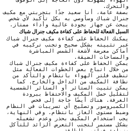
والتحرك.
بصفة عامة، أنا سعيد جدًا بتجربتي مع مكيف
جنرال شباك وسأوصي به بكل تأكيد لأي شخص
يبحث عن جهاز بجودة عالية وأداء ممتاز.
السبل الفعالة للحفاظ على كفاءة مكيف جنرال شباك
يمكنك الحفاظ على كفاءة مكيف جنرال شباك
عبر تثبيته بشكل صحيح وتجنب تركيبه في
أماكن معرضة لأشعة الشمس المباشرة
والمساحات الضيقة.
يمكن الحفاظ على كفاءة مكيف جنرال شباك
من خلال اتباع بعض الخطوات الفعالة مثل
تنظيف فلتر الهواء بانتظام والتأكد من
نظافة المكيف من الداخل والخارج. كما
يمكن تثبيت الستائر أو الستائر الشمسية
لتقليل حمل المكيف والاحتفاظ ببرودة
الغرفة. هناك أيضًا حاجة إلى فحص
الكمبروسور وتصليح أي تسريبات في النظام
وضبط مستوى الغاز بانتظام. وفي النهاية،
يجب استخدام المكيف بحذر وعدم تشغيله
بشكل مستمر لتجنب التعرض الزائد للتآكل
وزيادة فواتير الطاقة.