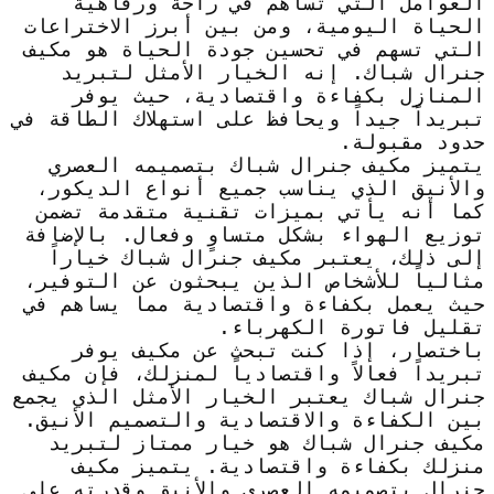
العوامل التي تساهم في راحة ورفاهية
الحياة اليومية، ومن بين أبرز الاختراعات
التي تسهم في تحسين جودة الحياة هو مكيف
جنرال شباك. إنه الخيار الأمثل لتبريد
المنازل بكفاءة واقتصادية، حيث يوفر
تبريداً جيداً ويحافظ على استهلاك الطاقة في
حدود مقبولة.
يتميز مكيف جنرال شباك بتصميمه العصري
والأنيق الذي يناسب جميع أنواع الديكور،
كما أنه يأتي بميزات تقنية متقدمة تضمن
توزيع الهواء بشكل متساوٍ وفعال. بالإضافة
إلى ذلك، يعتبر مكيف جنرال شباك خياراً
مثالياً للأشخاص الذين يبحثون عن التوفير،
حيث يعمل بكفاءة واقتصادية مما يساهم في
تقليل فاتورة الكهرباء.
باختصار، إذا كنت تبحث عن مكيف يوفر
تبريداً فعالاً واقتصادياً لمنزلك، فإن مكيف
جنرال شباك يعتبر الخيار الأمثل الذي يجمع
بين الكفاءة والاقتصادية والتصميم الأنيق.
مكيف جنرال شباك هو خيار ممتاز لتبريد
منزلك بكفاءة واقتصادية. يتميز مكيف
جنرال بتصميمه العصري والأنيق وقدرته على