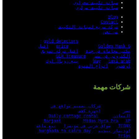
صيانة تكييف صحراوي
صيانة تكييف مركزي
Blog
Contact
شركة سريع لصيانة التكييف
من نحن
gold detectors
Golden Mask 6
price
افضل
مكتب محاماه في جدة
افضل شركة تسويق
الكتروني في مصر
GER Treasure
taxi arab
Way
بيع رويال اوك
اوفشور
أنواع القهوة
شركات مهمة
شركات تصميم مواقع في
مصر
اجهزة كشف
المعادن
Daily cottage rental
Borjomi
Midas Myra Pro
XP
ICONX
سواق عربي في سويسرا
بيع ساعة
اوديمار بيجيه
hurghada to cairo day
trips