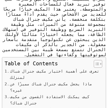
توفير تبريد فعال للمساحات الصغيرة
والمتوسطة. يعتبر هذا المكيف خيارًا مريحًا
للعديد من الأشخاص، حيث يقدم أداءً ممتازًا
بتكلفة منخفضة. يأتي مكيف جنرال شباك
بمجموعة متنوعة من الميزات، مثل وظيفة
التبريد السريع ووظيفة التوفير في استهلاك
الطاقة، مما يجعله اختيارًا مثاليًا لأولئك
الذين يبحثون عن تكنولوجيا متقدمة بأسعار
معقولة. من الجدير بالذكر أن مكيفات
الجنرال تتمتع بسمعة طيبة بين المستخدمين
لموثوقيتها وكفاءتها في التشغيل.
Table of Contents
تعرف على أهمية اختيار مكيف جنرال شباك
لمنزلك
ماذا يجعل مكيف جنرال شباك مميزًا عن
غيره؟
كيف يمكنك الاستفادة القصوى من مكيف
جنرال شباك؟