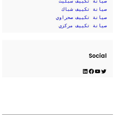
صيانة تكييف سبليت
صيانة تكييف شباك
صيانة تكييف صحراوي
صيانة تكييف مركزي
Social
ت
ي
ف
ل
و
و
ي
ي
ي
ت
س
ن
Firewood for Sale Near Me
Ditchit
Barndominium for Sale
ت
ي
ب
ك
ر
و
و
د