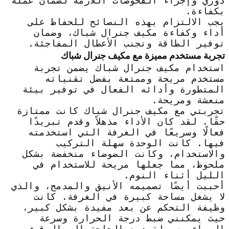
دوري وإجراء الفحوصات اللازمة لضمان عمله
بكفاءة.
يجب الالتزام بهذه النصائح للحفاظ على
أداء وكفاءة مكيف جنرال شباك، وضمان
توفير الطاقة وتجنب الأعطال المفاجئة.
تجربة مستخدم مميزة مع مكيف جنرال شباك
استخدام مكيف جنرال شباك يضمن تجربة
مستخدم مريحة وممتعة بفضل تقنياته
المتطورة وأدائه الفعال في توفير بيئة
منعشة ومريحة.
تجربتي مع مكيف جنرال شباك كانت ممتازة
حقًا. لقد كان الأداء مذهلاً وقدم تبريدًا
فعالًا وسريعًا في الغرفة التي استخدمته
فيها. كانت الوحدة سهلة التركيب
والاستخدام، وكانت الضوضاء منخفضة بشكل
ملحوظ، مما جعلها مريحة للاستخدام في
الليل أثناء النوم.
أحببت أيضًا تصميمه الأنيق والمدمج، والذي
لا يشغل مساحة كبيرة في الغرفة. كانت
وظيفة التحكم عن بعد مفيدة بشكل كبير،
حيث يمكنني ضبط درجة الحرارة وسرعة
الهواء بسهولة دون الحاجة إلى الوقوف