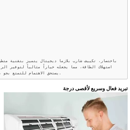
باختصار، تكييف شارب بلازما ديجيتال يتميز بتقنية متطو
استهلاك الطاقة، مما يجعله خياراً مثالياً لتوفير الر
يستحق الاهتمام للتمتع بجو مثالي في المنزل أو في أي مكان آخر.
تبريد فعال وسريع لأقصى درجة