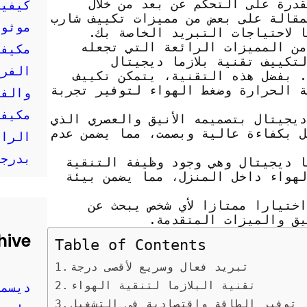
درة على التحكم عن بعد من خلال
كيفية
مقالة على بعض من مميزات تكييف شارب
موثوق
ًا لاحتياجات التبريد الخاصة بك.
من المميزات الرائعة التي تجعله
مكيفا
تكييف تقنية بلازما ديجيتال
الفري
 بفضل هذه التقنية، يتمكن تكييف
ة الحرارة وضغط الهواء لتوفير تجربة
والفع
مكيفا
ديجيتال بتصميمه الأنيق والعصري الذي
ل بكفاءة عالية وبصمت، مما يضمن عدم
الراح
بدرجا
ا ديجيتال وهي وجود وظيفة التنقية
لهواء داخل المنزل، مما يضمن بيئة
ختيارا ممتازا لأي شخص يبحث عن
يق والميزات المتقدمة.
hive
Table of Contents
تبريد فعال وسريع لأقصى درجة
تقنية البلازما لتنقية الهواء
ديسمبر 
توفير الطاقة واقتصادية في التشغيل