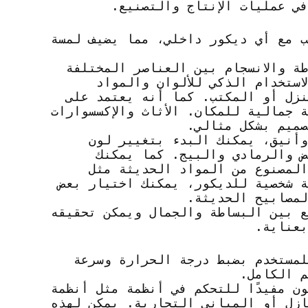
في عمليات الإنتاج والتصنيع.
ب مع أي ديكور داخلي، مما يضيف لمسة
ة والانسجام بين العناصر المختلفة
ستخدام الذكي للألوان والمواد
منزل أو المكتب. كما أنه يعتمد على
جمالية للمكان. الأثاث والإكسسوارات
صميم بشكل مثالي.
وأنيق، يمكنك البدء بتغيير لون
ض والرمادي والبيج. كما يمكنك
المصنوع من المواد الحديثة مثل
ة شخصية للديكور، يمكنك اختيار بعض
لمصابيح الحديثة.
ع بين البساطة والجمال ويمكن تحقيقه
بعناية.
مستخدم بضبط درجة الحرارة وسرعة
م الكامل.
ن مفيدًا للتحكم في أنظمة مثل أنظمة
ازل أو المباني التجارية. يمكن لهذه