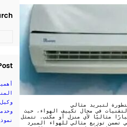
arch
S
e
a
r
c
h
Post
أهمية
المنز
وكيل 
تطورة لتبريد مثالي
لتقنيات في مجال تكييف الهواء، حيث
وخدمة
رًا مثاليًا لأي منزل أو مكتب. تتمثل
نموذج
ي تضمن توزيع مثالي للهواء المبرد