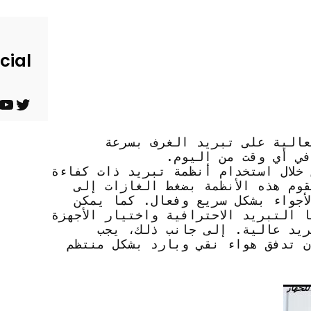
cial
ت
ي
و
و
عالية على تبريد الغرف بسرعة
في أي وقت من اليوم.
ي
ت
Barndominium for Sale
خلال استخدام أنظمة تبريد ذات كفاءة
ت
ي
وم هذه الأنظمة بضغط الغازات إلى
أجواء بشكل سريع وفعال. كما يمكن
ر
و
 التبريد الاحترافية واختيار الأجهزة
ب
ريد عالية. إلى جانب ذلك، يجب
ن تدفق هواء نقي وبارد بشكل منتظم