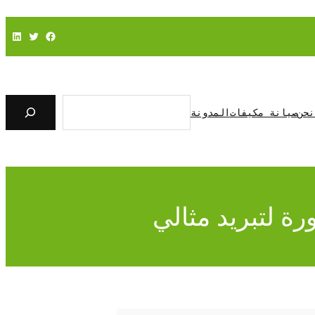
فيسبوك
تويتر
لينكد إن
ا
ل
نحن
صيانة مكيفات
المدونة
ب
ح
ث
ة لتبريد مثالي