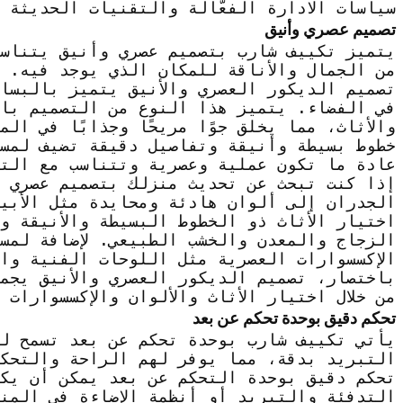
سياسات الادارة الفعّالة والتقنيات الحديثة 
تصميم عصري وأنيق
يتميز تكييف شارب بتصميم عصري وأنيق يتناس
من الجمال والأناقة للمكان الذي يوجد فيه.
تصميم الديكور العصري والأنيق يتميز بالبساط
في الفضاء. يتميز هذا النوع من التصميم بالا
والأثاث، مما يخلق جوًا مريحًا وجذابًا في ال
خطوط بسيطة وأنيقة وتفاصيل دقيقة تضيف لمسة 
عادة ما تكون عملية وعصرية وتتناسب مع الت
إذا كنت تبحث عن تحديث منزلك بتصميم عصري 
الجدران إلى ألوان هادئة ومحايدة مثل الأبي
اختيار الأثاث ذو الخطوط البسيطة والأنيقة و
الزجاج والمعدن والخشب الطبيعي. لإضافة لمس
الإكسسوارات العصرية مثل اللوحات الفنية وا
باختصار، تصميم الديكور العصري والأنيق يجم
من خلال اختيار الأثاث والألوان والإكسسوارات 
تحكم دقيق بوحدة تحكم عن بعد
يأتي تكييف شارب بوحدة تحكم عن بعد تسمح لل
التبريد بدقة، مما يوفر لهم الراحة والتحك
تحكم دقيق بوحدة التحكم عن بعد يمكن أن يكو
التدفئة والتبريد أو أنظمة الإضاءة في المن