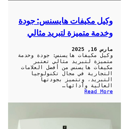
ا
ج
ا
وكيل مكيفات هايسنس: جودة
ت
ا
وخدمة متميزة لتبريد مثالي
ل
م
ن
مارس 16, 2025
ز
وكيل مكيفات هايسنس: جودة وخدمة
ل
متميزة لتبريد مثالي تعتبر
ب
مكيفات هايسنس من أفضل العلامات
ش
التجارية في مجال تكنولوجيا
ك
التبريد، وتتميز بجودتها
ل
العالية وأدائها…
ص
:
Read More
ح
و
ي
ك
ح
ي
ل
م
ك