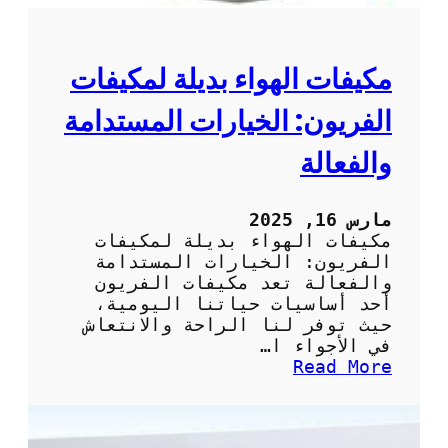
ي
ي
ف
ا
مكيفات الهواء بديلة لمكيفات
ت
:
الفريون: الخيارات المستدامة
ك
ي
والفعالة
ف
ي
ة
مارس 16, 2025
ت
مكيفات الهواء بديلة لمكيفات
أ
الفريون: الخيارات المستدامة
م
والفعالة تعد مكيفات الفريون
ي
أحد أساسيات حياتنا اليومية،
ن
حيث توفر لنا الراحة والانتعاش
خ
في الأجواء ا…
د
:
Read More
م
م
ة
ك
ص
ي
ي