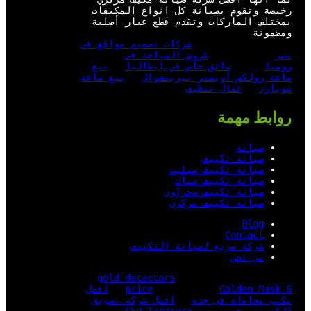
رخيصة وتقوم يصيانة كل انواع المكيفات
بمختلف الماركات وتقدم قطع غيار أصلية
ومضمونة
شركات تصميم مواقع في
مصر
عروض السياحة في
روسيا
سائق خاص في إيطاليا
بيع
ساعة رولكس أويستر بيربتشوال
بيع ساعة
شوبارد
عمال تنظيف
روابط مهمة
صيانة
صيانة تكييف
صيانة تكييف سبليت
صيانة تكييف شباك
صيانة تكييف صحراوي
صيانة تكييف مركزي
Blog
Contact
شركة سريع لصيانة التكييف
من نحن
gold detectors
Golden Mask 6
price
افضل
مكتب محاماه في جدة
افضل شركة تسويق