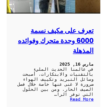
ا
ر
م
ي
ة
م
و
و
ا
ت
ل
:
تعرف على مكيف نسمة
ف
ا
ع
ل
6000 وحدة متحرك وفوائده
ا
ر
ل
ا
المذهلة
ة
ح
ة
و
مارس 16, 2025
ا
في عالمنا الحديث المليء
ل
بالتقنيات والابتكارات، أصبحت
س
وسائل التبريد وتكييف الهواء
ه
ضرورة لا غنى عنها خاصة خلال فصل
و
الصيف الحار. ومن بين الحلول
ل
التي توفر الرا…
ة
:
Read More
ف
ت