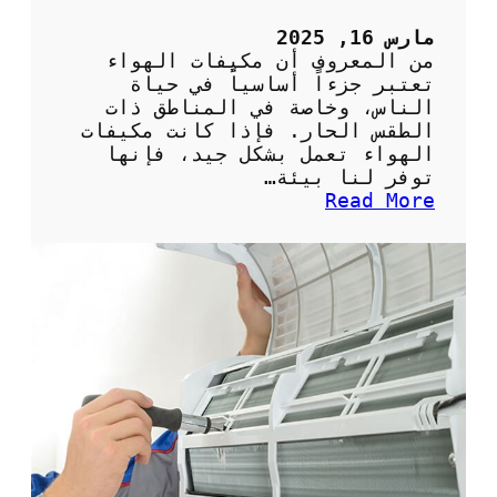
5
ح
مارس 16, 2025
ص
من المعروف أن مكيفات الهواء
ا
تعتبر جزءاً أساسياً في حياة
ن
الناس، وخاصة في المناطق ذات
ب
الطقس الحار. فإذا كانت مكيفات
ش
الهواء تعمل بشكل جيد، فإنها
ك
توفر لنا بيئة…
ل
:
Read More
ص
أ
ح
ه
ي
م
ح
ي
ل
ة
ل
ا
م
ل
ن
ص
ز
ي
ل
ا
ن
ة