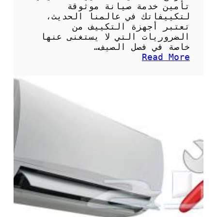
ت
تأمين خدمة صيانة موثوقة
م
لتكييفاتك في عالمنا الحديث،
ي
تعتبر أجهزة التكييف من
ز
الضروريات التي لا يستغنى عنها
ة
خاصة في فصل الصيف…
ل
:
Read More
ت
ن
ب
م
ر
و
ي
ذ
د
ج
م
ع
ث
ق
ا
د
ل
ص
ي
ي
ا
ن
ة
ت
ك