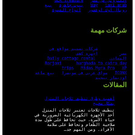
الكتروني في مصر
GER Treasure
taxi arab
Way
بيوت جاهزة
بيع
رويال اوك اوفشور
أنواع القهوة
شركات مهمة
شركات تصميم مواقع في
مصر
اجهزة كشف
المعادن
Daily cottage rental
Borjomi
hurghada to cairo day
trips
Midas Myra Pro
XP
ICONX
سواق عربي في سويسرا
بيع ساعة
اوديمار بيجيه
المقالات
أهمية وطرق تنظيف ثلاجات المنزل
بشكل صحيح
تنظيف ثلاجات تعتبر ثلاجات المنزل
أحد الأجهزة الكهربائية الضرورية في
حياة الأسرة، حيث تحافظ على طول مدة
صلاحية الطعام وتحافظ على سلامة
الأفراد. ومن المهم جد…