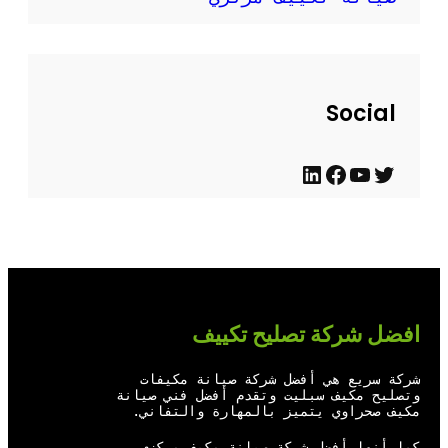
Social
ت
ي
ف
ل
و
و
ي
ي
ي
ت
س
ن
ت
ي
ب
ك
ر
و
و
د
افضل شركة تصليح تكييف
ب
ك
إ
ن
شركة سريع هي أفضل شركة صيانة مكيفات
وتصليح مكيف سبليت وتقدم أفضل فني صيانة
مكيف صحراوي يتميز بالمهارة والتفاني.
كما أنها أفضل شركة صيانة مكيف مركزي