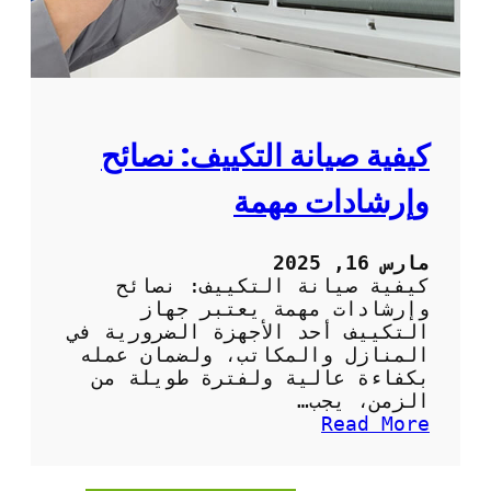
ا
ل
د
و
ر
ي
ة
كيفية صيانة التكييف: نصائح
ل
م
وإرشادات مهمة
ك
ي
ف
مارس 16, 2025
ا
كيفية صيانة التكييف: نصائح
ت
وإرشادات مهمة يعتبر جهاز
ا
التكييف أحد الأجهزة الضرورية في
ل
المنازل والمكاتب، ولضمان عمله
ه
بكفاءة عالية ولفترة طويلة من
و
الزمن، يجب…
ا
:
Read More
ء
ك
ف
ي
ي