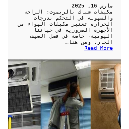
ل
مارس 16, 2025
ف
مكيفات شباك بالريموت: الراحة
ر
والسهولة في التحكم بدرجات
ي
الحرارة تعتبر مكيفات الهواء من
و
الأجهزة الضرورية في حياتنا
ن
اليومية، خاصة في فصل الصيف
:
الحار. ومن هنا…
ا
:
Read More
ل
م
خ
ك
ي
ي
ا
ف
ر
ا
ا
ت
ت
ش
ا
ب
ل
ا
م
ك
س
ب
ت
ا
د
ل