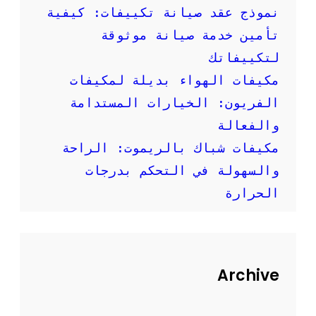
إ
نموذج عقد صيانة تكييفات: كيفية
ر
تأمين خدمة صيانة موثوقة
ش
ا
لتكييفاتك
د
مكيفات الهواء بديلة لمكيفات
ا
ت
الفريون: الخيارات المستدامة
م
والفعالة
ه
م
مكيفات شباك بالريموت: الراحة
ة
والسهولة في التحكم بدرجات
الحرارة
Archive