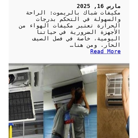
ل
مارس 16, 2025
ف
مكيفات شباك بالريموت: الراحة
ر
والسهولة في التحكم بدرجات
ي
الحرارة تعتبر مكيفات الهواء من
و
الأجهزة الضرورية في حياتنا
ن
اليومية، خاصة في فصل الصيف
:
الحار. ومن هنا…
ا
:
Read More
ل
م
خ
ك
ي
ي
ا
ف
ر
ا
ا
ت
ت
ش
ا
ب
ل
ا
م
ك
س
ب
ت
ا
د
ل