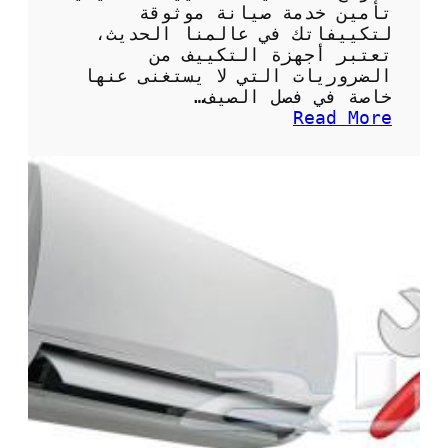
ت
تأمين خدمة صيانة موثوقة
م
لتكييفاتك في عالمنا الحديث،
ي
تعتبر أجهزة التكييف من
ز
الضروريات التي لا يستغنى عنها
ة
خاصة في فصل الصيف…
ل
:
Read More
ت
ن
ب
م
ر
و
ي
ذ
د
ج
م
ع
ث
ق
ا
د
ل
ص
ي
ي
ا
ن
ة
ت
ك