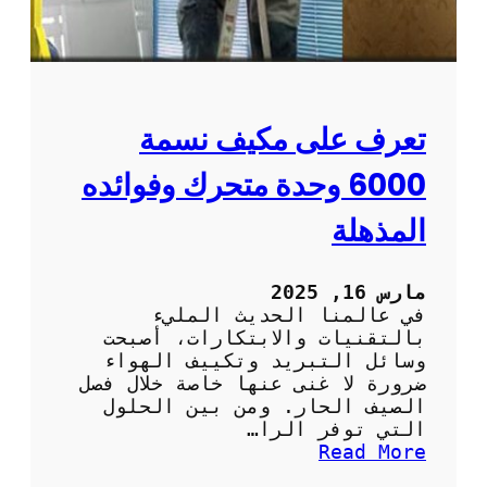
ا
ر
م
ي
ة
م
و
و
ا
ت
ل
:
تعرف على مكيف نسمة
ف
ا
ع
ل
6000 وحدة متحرك وفوائده
ا
ر
ل
ا
المذهلة
ة
ح
ة
و
مارس 16, 2025
ا
في عالمنا الحديث المليء
ل
بالتقنيات والابتكارات، أصبحت
س
وسائل التبريد وتكييف الهواء
ه
ضرورة لا غنى عنها خاصة خلال فصل
و
الصيف الحار. ومن بين الحلول
ل
التي توفر الرا…
ة
:
Read More
ف
ت