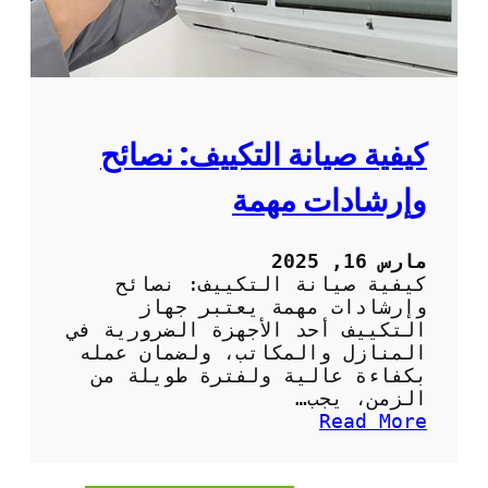
ا
ل
د
و
ر
ي
ة
كيفية صيانة التكييف: نصائح
ل
م
وإرشادات مهمة
ك
ي
ف
مارس 16, 2025
ا
كيفية صيانة التكييف: نصائح
ت
وإرشادات مهمة يعتبر جهاز
ا
التكييف أحد الأجهزة الضرورية في
ل
المنازل والمكاتب، ولضمان عمله
ه
بكفاءة عالية ولفترة طويلة من
و
الزمن، يجب…
ا
:
Read More
ء
ك
ف
ي
ي