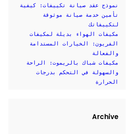
إ
نموذج عقد صيانة تكييفات: كيفية
ر
تأمين خدمة صيانة موثوقة
ش
ا
لتكييفاتك
د
مكيفات الهواء بديلة لمكيفات
ا
ت
الفريون: الخيارات المستدامة
م
والفعالة
ه
م
مكيفات شباك بالريموت: الراحة
ة
والسهولة في التحكم بدرجات
الحرارة
Archive