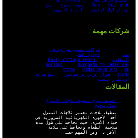
الكتروني في مصر
GER Treasure
taxi arab
Way
بيوت جاهزة
بيع
رويال اوك اوفشور
أنواع القهوة
شركات مهمة
شركات تصميم مواقع في
مصر
اجهزة كشف
المعادن
Daily cottage rental
Borjomi
hurghada to cairo day
trips
Midas Myra Pro
XP
ICONX
سواق عربي في سويسرا
بيع ساعة
اوديمار بيجيه
المقالات
أهمية وطرق تنظيف ثلاجات المنزل
بشكل صحيح
تنظيف ثلاجات تعتبر ثلاجات المنزل
أحد الأجهزة الكهربائية الضرورية في
حياة الأسرة، حيث تحافظ على طول مدة
صلاحية الطعام وتحافظ على سلامة
الأفراد. ومن المهم جد…