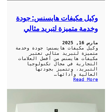
ا
ج
ا
وكيل مكيفات هايسنس: جودة
ت
ا
وخدمة متميزة لتبريد مثالي
ل
م
ن
مارس 16, 2025
ز
وكيل مكيفات هايسنس: جودة وخدمة
ل
متميزة لتبريد مثالي تعتبر
ب
مكيفات هايسنس من أفضل العلامات
ش
التجارية في مجال تكنولوجيا
ك
التبريد، وتتميز بجودتها
ل
العالية وأدائها…
ص
:
Read More
ح
و
ي
ك
ح
ي
ل
م
ك