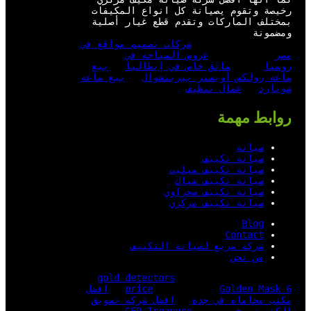
رخيصة وتقوم يصيانة كل انواع المكيفات
بمختلف الماركات وتقدم قطع غيار أصلية
ومضمونة
شركات تصميم مواقع في
مصر
عروض السياحة في
روسيا
سائق خاص في إيطاليا
بيع
ساعة رولكس أويستر بيربتشوال
بيع ساعة
شوبارد
عمال تنظيف
روابط مهمة
صيانة
صيانة تكييف
صيانة تكييف سبليت
صيانة تكييف شباك
صيانة تكييف صحراوي
صيانة تكييف مركزي
Blog
Contact
شركة سريع لصيانة التكييف
من نحن
gold detectors
Golden Mask 6
price
افضل
مكتب محاماه في جدة
افضل شركة تسويق