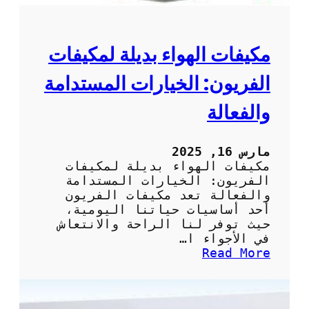
ي
ي
ف
ا
مكيفات الهواء بديلة لمكيفات
ت
:
الفريون: الخيارات المستدامة
ك
ي
والفعالة
ف
ي
ة
مارس 16, 2025
ت
مكيفات الهواء بديلة لمكيفات
أ
الفريون: الخيارات المستدامة
م
والفعالة تعد مكيفات الفريون
ي
أحد أساسيات حياتنا اليومية،
ن
حيث توفر لنا الراحة والانتعاش
خ
في الأجواء ا…
د
:
Read More
م
م
ة
ك
ص
ي
ي