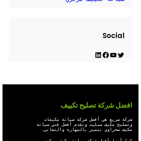
Social
ت
ي
ف
ل
و
و
ي
ي
ي
ت
س
ن
ت
ي
ب
ك
ر
و
و
د
افضل شركة تصليح تكييف
ب
ك
إ
ن
شركة سريع هي أفضل شركة صيانة مكيفات
وتصليح مكيف سبليت وتقدم أفضل فني صيانة
مكيف صحراوي يتميز بالمهارة والتفاني.
كما أنها أفضل شركة صيانة مكيف مركزي