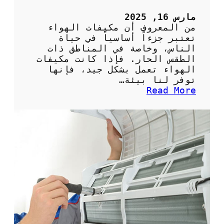
5
ح
مارس 16, 2025
ص
من المعروف أن مكيفات الهواء
ا
تعتبر جزءاً أساسياً في حياة
ن
الناس، وخاصة في المناطق ذات
ب
الطقس الحار. فإذا كانت مكيفات
ش
الهواء تعمل بشكل جيد، فإنها
ك
توفر لنا بيئة…
ل
:
Read More
ص
أ
ح
ه
ي
م
ح
ي
ل
ة
ل
ا
م
ل
ن
ص
ز
ي
ل
ا
ن
ة