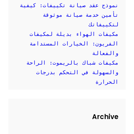
إ
نموذج عقد صيانة تكييفات: كيفية
ر
تأمين خدمة صيانة موثوقة
ش
ا
لتكييفاتك
د
مكيفات الهواء بديلة لمكيفات
ا
ت
الفريون: الخيارات المستدامة
م
والفعالة
ه
م
مكيفات شباك بالريموت: الراحة
ة
والسهولة في التحكم بدرجات
الحرارة
Archive