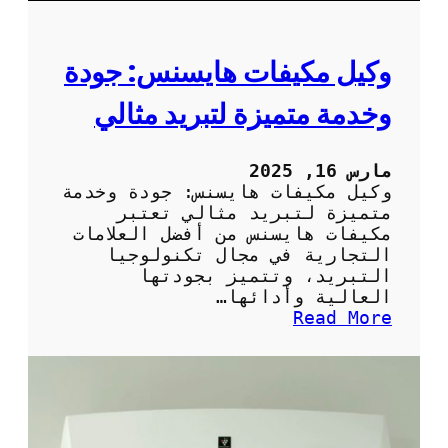
ا
ج
ا
وكيل مكيفات هايسنس: جودة
ت
ا
وخدمة متميزة لتبريد مثالي
ل
م
ن
مارس 16, 2025
ز
وكيل مكيفات هايسنس: جودة وخدمة
ل
متميزة لتبريد مثالي تعتبر
ب
مكيفات هايسنس من أفضل العلامات
ش
التجارية في مجال تكنولوجيا
ك
التبريد، وتتميز بجودتها
ل
العالية وأدائها…
ص
:
Read More
ح
و
ي
ك
ح
ي
ل
م
ك