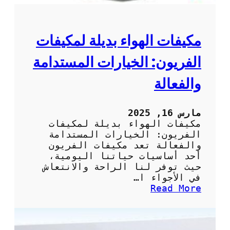
ي
ي
ف
ا
مكيفات الهواء بديلة لمكيفات
ت
:
الفريون: الخيارات المستدامة
ك
ي
والفعالة
ف
ي
ة
مارس 16, 2025
ت
مكيفات الهواء بديلة لمكيفات
أ
الفريون: الخيارات المستدامة
م
والفعالة تعد مكيفات الفريون
ي
أحد أساسيات حياتنا اليومية،
ن
حيث توفر لنا الراحة والانتعاش
خ
في الأجواء ا…
د
:
Read More
م
م
ة
ك
ص
ي
ي