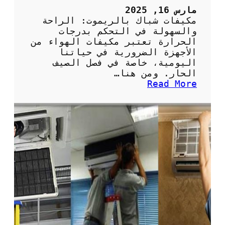
ل
مارس 16, 2025
ف
مكيفات شباك بالريموت: الراحة
ر
والسهولة في التحكم بدرجات
ي
الحرارة تعتبر مكيفات الهواء من
و
الأجهزة الضرورية في حياتنا
ن
اليومية، خاصة في فصل الصيف
:
الحار. ومن هنا…
ا
:
Read More
ل
م
خ
ك
ي
ي
ا
ف
ر
ا
ا
ت
ت
ش
ا
ب
ل
ا
م
ك
س
ب
ت
ا
د
ل