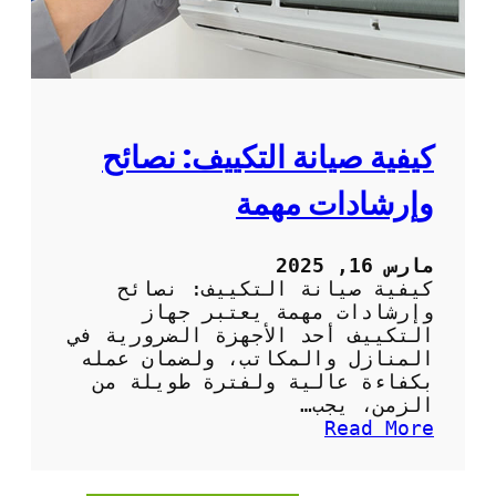
ا
ل
د
و
ر
ي
ة
كيفية صيانة التكييف: نصائح
ل
م
وإرشادات مهمة
ك
ي
ف
مارس 16, 2025
ا
كيفية صيانة التكييف: نصائح
ت
وإرشادات مهمة يعتبر جهاز
ا
التكييف أحد الأجهزة الضرورية في
ل
المنازل والمكاتب، ولضمان عمله
ه
بكفاءة عالية ولفترة طويلة من
و
الزمن، يجب…
ا
:
Read More
ء
ك
ف
ي
ي