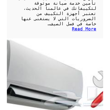
ت
تأمين خدمة صيانة موثوقة
م
لتكييفاتك في عالمنا الحديث،
ي
تعتبر أجهزة التكييف من
ز
الضروريات التي لا يستغنى عنها
ة
خاصة في فصل الصيف…
ل
:
Read More
ت
ن
ب
م
ر
و
ي
ذ
د
ج
م
ع
ث
ق
ا
د
ل
ص
ي
ي
ا
ن
ة
ت
ك