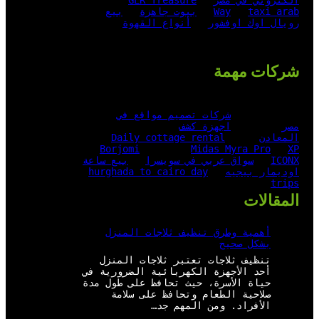
الكتروني في مصر
GER Treasure
taxi arab
Way
بيوت جاهزة
بيع
رويال اوك اوفشور
أنواع القهوة
شركات مهمة
شركات تصميم مواقع في
مصر
اجهزة كشف
المعادن
Daily cottage rental
Borjomi
Midas Myra Pro
XP
ICONX
سواق عربي في سويسرا
بيع ساعة
اوديمار بيجيه
hurghada to cairo day
trips
المقالات
أهمية وطرق تنظيف ثلاجات المنزل
بشكل صحيح
تنظيف ثلاجات تعتبر ثلاجات المنزل
أحد الأجهزة الكهربائية الضرورية في
حياة الأسرة، حيث تحافظ على طول مدة
صلاحية الطعام وتحافظ على سلامة
الأفراد. ومن المهم جد…