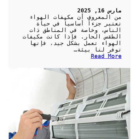
5
ح
مارس 16, 2025
ص
من المعروف أن مكيفات الهواء
ا
تعتبر جزءاً أساسياً في حياة
ن
الناس، وخاصة في المناطق ذات
ب
الطقس الحار. فإذا كانت مكيفات
ش
الهواء تعمل بشكل جيد، فإنها
ك
توفر لنا بيئة…
ل
:
Read More
ص
أ
ح
ه
ي
م
ح
ي
ل
ة
ل
ا
م
ل
ن
ص
ز
ي
ل
ا
ن
ة