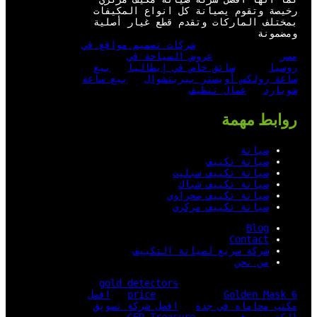
رخيصة وتقوم يصيانة كل انواع المكيفات
بمختلف الماركات وتقدم قطع غيار أصلية
ومضمونة
شركات تصميم مواقع في
مصر
عروض السياحة في
روسيا
سائق خاص في إيطاليا
بيع
ساعة رولكس أويستر بيربتشوال
بيع ساعة
شوبارد
عمال تنظيف
روابط مهمة
صيانة
صيانة تكييف
صيانة تكييف سبليت
صيانة تكييف شباك
صيانة تكييف صحراوي
صيانة تكييف مركزي
Blog
Contact
شركة سريع لصيانة التكييف
من نحن
gold detectors
Golden Mask 6
price
افضل
مكتب محاماه في جدة
افضل شركة تسويق