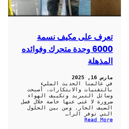
ا
ر
م
ي
ة
م
و
و
ا
ت
ل
:
تعرف على مكيف نسمة
ف
ا
ع
ل
6000 وحدة متحرك وفوائده
ا
ر
ل
ا
المذهلة
ة
ح
ة
و
مارس 16, 2025
ا
في عالمنا الحديث المليء
ل
بالتقنيات والابتكارات، أصبحت
س
وسائل التبريد وتكييف الهواء
ه
ضرورة لا غنى عنها خاصة خلال فصل
و
الصيف الحار. ومن بين الحلول
ل
التي توفر الرا…
ة
:
Read More
ف
ت