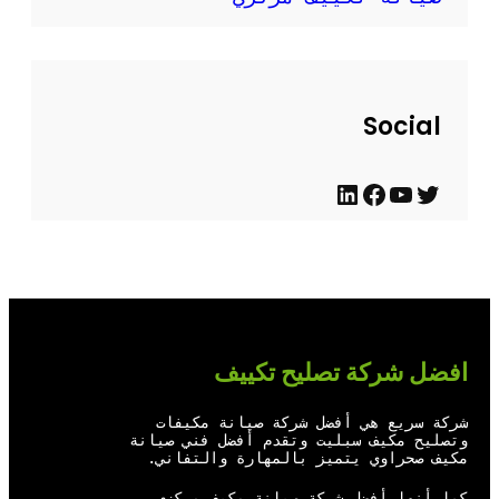
Social
ت
ي
ف
ل
و
و
ي
ي
ي
ت
س
ن
ت
ي
ب
ك
ر
و
و
د
افضل شركة تصليح تكييف
ب
ك
إ
ن
شركة سريع هي أفضل شركة صيانة مكيفات
وتصليح مكيف سبليت وتقدم أفضل فني صيانة
مكيف صحراوي يتميز بالمهارة والتفاني.
كما أنها أفضل شركة صيانة مكيف مركزي