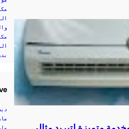
مكي
الف
وال
مكي
الر
بدر
ve
ديسم
مارس 
دمة متميزة لتبريد مثالي
مارس 