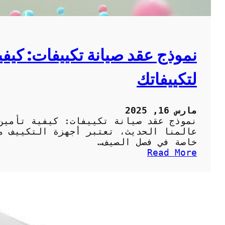
ن
س
:
ج
و
نموذج عقد صيانة تكييفات: كيفي
د
ة
لتكييفاتك
و
خ
د
م
مارس 16, 2025
ة
نموذج عقد صيانة تكييفات: كيفية تأمين
م
عالمنا الحديث، تعتبر أجهزة التكييف من
ت
خاصة في فصل الصيف…
م
:
Read More
ي
ن
ز
م
ة
و
ل
ذ
ت
ج
ب
ع