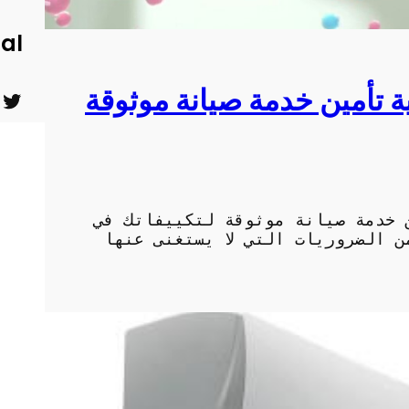
ial
ة تأمين خدمة صيانة موثوقة
ت
ي
و
و
ي
ت
ت
ي
 خدمة صيانة موثوقة لتكييفاتك في
ر
و
 الضروريات التي لا يستغنى عنها
ب