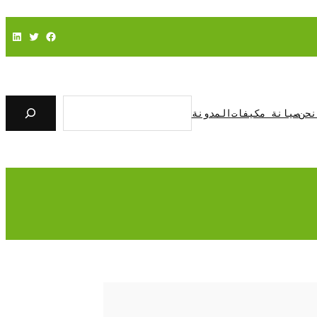
فيسبوك
تويتر
لينكد إن
ا
ل
نحن
صيانة مكيفات
المدونة
ب
ح
ث