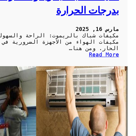
ي
ي
بدرجات الحرارة
ي
ف
ف
ا
ا
ت
ت
ا
مارس 16, 2025
ك
ل
مكيفات شباك بالريموت: الراحة والسهول
ف
مكيفات الهواء من الأجهزة الضرورية في 
ر
الحار. ومن هنا…
ي
:
Read More
و
م
ن
ك
:
ي
ا
ف
ل
ا
خ
ت
ي
ش
ا
ب
ر
ا
ا
ك
ت
ب
ا
ا