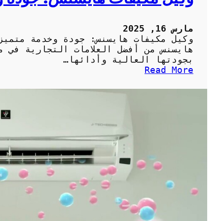
ا
ل
مارس 16, 2025
م
وكيل مكيفات هايسنس: جودة وخدمة متميز
ن
هايسنس من أفضل العلامات التجارية في م
ز
بجودتها العالية وأدائها…
ل
:
Read More
ب
و
ش
ك
ك
ي
ل
ل
ص
م
ح
ك
ي
ي
ح
ف
ا
ت
ه
ا
ي
س