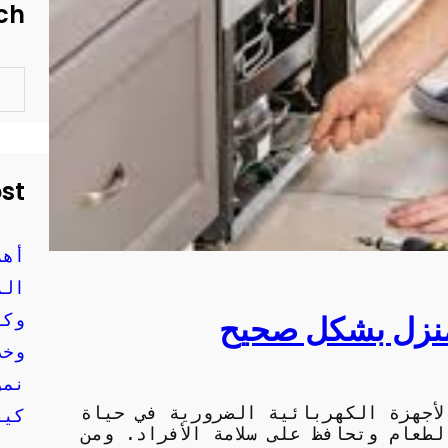
ch
S
e
a
r
c
h
ost
أهم
الم
منزل بشكل صحيح
وكي
وخد
نمو
لأجهزة الكهربائية الضرورية في حياة
كيف
لطعام وتحافظ على سلامة الأفراد. ومن
موث