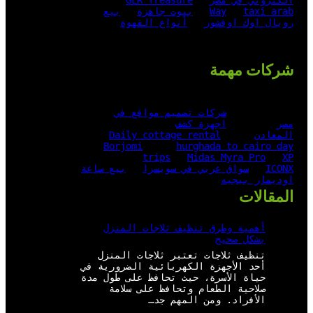
الكتروني في مصر
GER Treasure
taxi arab
Way
بيوت جاهزة
بيع
رويال اوك اوفشور
أنواع القهوة
شركات مهمة
شركات تصميم مواقع في
مصر
اجهزة كشف
المعادن
Daily cottage rental
Borjomi
hurghada to cairo day
trips
Midas Myra Pro
XP
ICONX
سواق عربي في سويسرا
بيع ساعة
اوديمار بيجيه
المقالات
أهمية وطرق تنظيف ثلاجات المنزل
بشكل صحيح
تنظيف ثلاجات تعتبر ثلاجات المنزل
أحد الأجهزة الكهربائية الضرورية في
حياة الأسرة، حيث تحافظ على طول مدة
صلاحية الطعام وتحافظ على سلامة
الأفراد. ومن المهم جد…