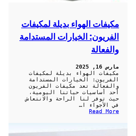
ي
ي
ف
ا
مكيفات الهواء بديلة لمكيفات
ت
:
الفريون: الخيارات المستدامة
ك
ي
والفعالة
ف
ي
ة
مارس 16, 2025
ت
مكيفات الهواء بديلة لمكيفات
أ
الفريون: الخيارات المستدامة
م
والفعالة تعد مكيفات الفريون
ي
أحد أساسيات حياتنا اليومية،
ن
حيث توفر لنا الراحة والانتعاش
خ
في الأجواء ا…
د
:
Read More
م
م
ة
ك
ص
ي
ي