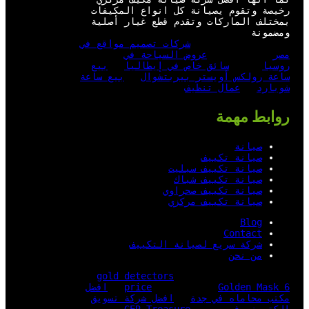
رخيصة وتقوم يصيانة كل انواع المكيفات
بمختلف الماركات وتقدم قطع غيار أصلية
ومضمونة
شركات تصميم مواقع في
مصر
عروض السياحة في
روسيا
سائق خاص في إيطاليا
بيع
ساعة رولكس أويستر بيربتشوال
بيع ساعة
شوبارد
عمال تنظيف
روابط مهمة
صيانة
صيانة تكييف
صيانة تكييف سبليت
صيانة تكييف شباك
صيانة تكييف صحراوي
صيانة تكييف مركزي
Blog
Contact
شركة سريع لصيانة التكييف
من نحن
gold detectors
Golden Mask 6
price
افضل
مكتب محاماه في جدة
افضل شركة تسويق