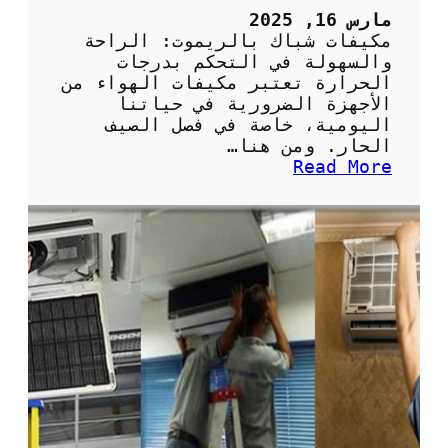
ل
مارس 16, 2025
ف
مكيفات شباك بالريموت: الراحة
ر
والسهولة في التحكم بدرجات
ي
الحرارة تعتبر مكيفات الهواء من
و
الأجهزة الضرورية في حياتنا
ن
اليومية، خاصة في فصل الصيف
:
الحار. ومن هنا…
ا
:
Read More
ل
م
خ
ك
ي
ي
ا
ف
ر
ا
ا
ت
ت
ش
ا
ب
ل
ا
م
ك
س
ب
ت
ا
د
ل