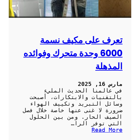
ا
ر
م
ي
ة
م
و
و
ا
ت
ل
:
تعرف على مكيف نسمة
ف
ا
ع
ل
6000 وحدة متحرك وفوائده
ا
ر
ل
ا
المذهلة
ة
ح
ة
و
مارس 16, 2025
ا
في عالمنا الحديث المليء
ل
بالتقنيات والابتكارات، أصبحت
س
وسائل التبريد وتكييف الهواء
ه
ضرورة لا غنى عنها خاصة خلال فصل
و
الصيف الحار. ومن بين الحلول
ل
التي توفر الرا…
ة
:
Read More
ف
ت