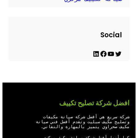
Social
ت
ي
ف
ل
و
و
ي
ي
ي
ت
س
ن
ت
ي
ب
ك
ر
و
و
د
افضل شركة تصليح تكييف
ب
ك
إ
ن
شركة سريع هي أفضل شركة صيانة مكيفات
وتصليح مكيف سبليت وتقدم أفضل فني صيانة
مكيف صحراوي يتميز بالمهارة والتفاني.
كما أنها أفضل شركة صيانة مكيف مركزي