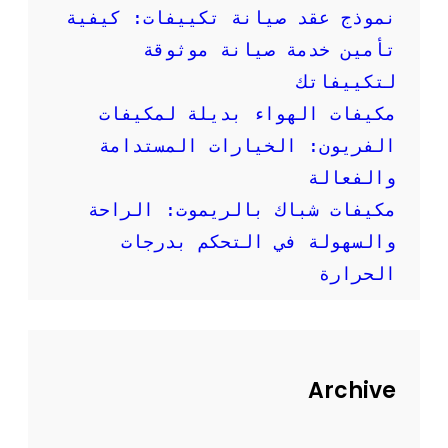
إ
نموذج عقد صيانة تكييفات: كيفية
ر
تأمين خدمة صيانة موثوقة
ش
ا
لتكييفاتك
د
مكيفات الهواء بديلة لمكيفات
ا
ت
الفريون: الخيارات المستدامة
م
والفعالة
ه
م
مكيفات شباك بالريموت: الراحة
ة
والسهولة في التحكم بدرجات
الحرارة
Archive