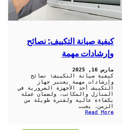
ا
ل
د
و
ر
ي
ة
كيفية صيانة التكييف: نصائح
ل
م
وإرشادات مهمة
ك
ي
ف
مارس 16, 2025
ا
كيفية صيانة التكييف: نصائح
ت
وإرشادات مهمة يعتبر جهاز
ا
التكييف أحد الأجهزة الضرورية في
ل
المنازل والمكاتب، ولضمان عمله
ه
بكفاءة عالية ولفترة طويلة من
و
الزمن، يجب…
ا
:
Read More
ء
ك
ف
ي
ي