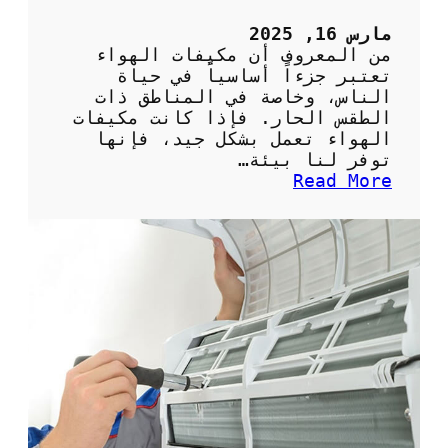
5
ح
مارس 16, 2025
ص
من المعروف أن مكيفات الهواء
ا
تعتبر جزءاً أساسياً في حياة
ن
الناس، وخاصة في المناطق ذات
ب
الطقس الحار. فإذا كانت مكيفات
ش
الهواء تعمل بشكل جيد، فإنها
ك
توفر لنا بيئة…
ل
:
Read More
ص
أ
ح
ه
ي
م
ح
ي
ل
ة
ل
ا
م
ل
ن
ص
ز
ي
ل
ا
ن
ة