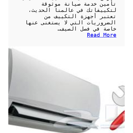
ت
تأمين خدمة صيانة موثوقة
م
لتكييفاتك في عالمنا الحديث،
ي
تعتبر أجهزة التكييف من
ز
الضروريات التي لا يستغنى عنها
ة
خاصة في فصل الصيف…
ل
:
Read More
ت
ن
ب
م
ر
و
ي
ذ
د
ج
م
ع
ث
ق
ا
د
ل
ص
ي
ي
ا
ن
ة
ت
ك