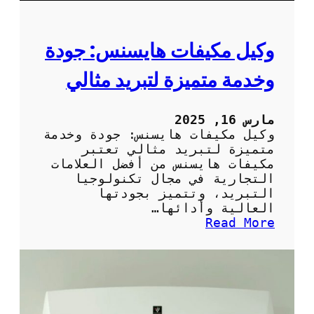
ا
ج
ا
وكيل مكيفات هايسنس: جودة
ت
ا
وخدمة متميزة لتبريد مثالي
ل
م
ن
مارس 16, 2025
ز
وكيل مكيفات هايسنس: جودة وخدمة
ل
متميزة لتبريد مثالي تعتبر
ب
مكيفات هايسنس من أفضل العلامات
ش
التجارية في مجال تكنولوجيا
ك
التبريد، وتتميز بجودتها
ل
العالية وأدائها…
ص
:
Read More
ح
و
ي
ك
ح
ي
ل
م
ك