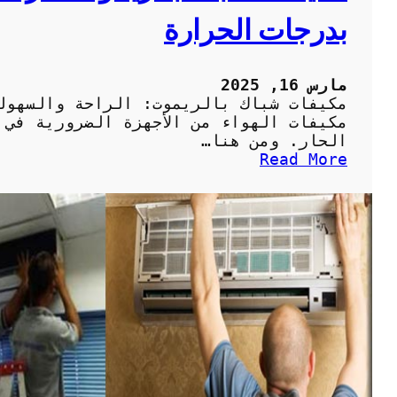
ي
ي
بدرجات الحرارة
ي
ف
ف
ا
ا
ت
ت
ا
مارس 16, 2025
ك
ل
مكيفات شباك بالريموت: الراحة والسهول
ف
مكيفات الهواء من الأجهزة الضرورية في 
ر
الحار. ومن هنا…
ي
:
Read More
و
م
ن
ك
:
ي
ا
ف
ل
ا
خ
ت
ي
ش
ا
ب
ر
ا
ا
ك
ت
ب
ا
ا