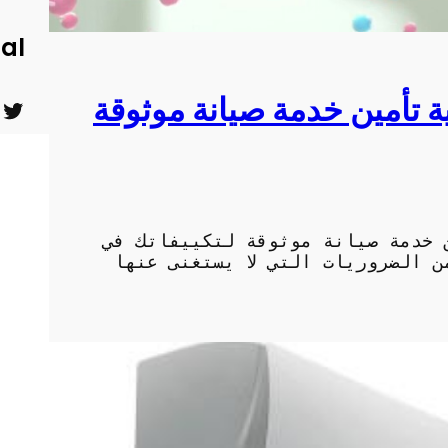
ial
ة تأمين خدمة صيانة موثوقة
ت
ي
و
و
ي
ت
ت
ي
 خدمة صيانة موثوقة لتكييفاتك في
ر
و
 الضروريات التي لا يستغنى عنها
ب