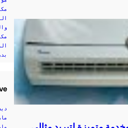
مكي
الف
وال
مكي
الر
بدر
ve
ديسم
مارس 
دمة متميزة لتبريد مثالي
مارس 