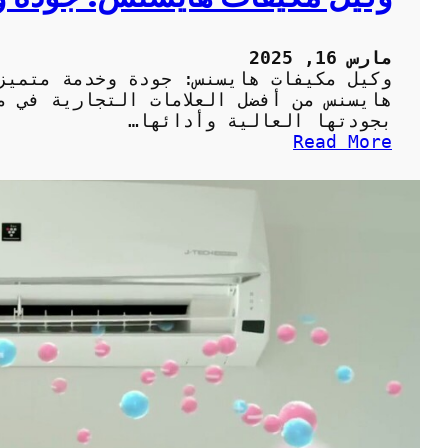
ا
ل
مارس 16, 2025
م
وكيل مكيفات هايسنس: جودة وخدمة متميز
ن
هايسنس من أفضل العلامات التجارية في م
ز
بجودتها العالية وأدائها…
ل
:
Read More
ب
و
ش
ك
ك
ي
ل
ل
ص
م
ح
ك
ي
ي
ح
ف
ا
ت
ه
ا
ي
س