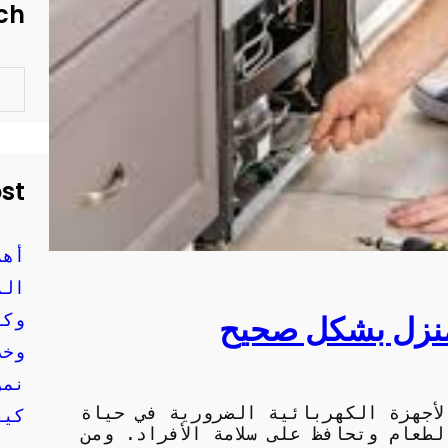
ch
S
e
a
r
c
h
ost
أهم
الم
منزل بشكل صحيح
وكي
وخد
نمو
لأجهزة الكهربائية الضرورية في حياة
كيف
لطعام وتحافظ على سلامة الأفراد. ومن
موث