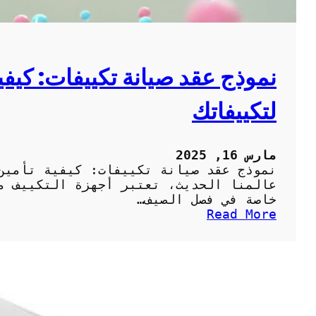
ن
س
:
ج
و
نموذج عقد صيانة تكييفات: كيفي
د
ة
لتكييفاتك
و
خ
د
م
مارس 16, 2025
ة
نموذج عقد صيانة تكييفات: كيفية تأمين
م
عالمنا الحديث، تعتبر أجهزة التكييف من
ت
خاصة في فصل الصيف…
م
:
Read More
ي
ن
ز
م
ة
و
ل
ذ
ت
ج
ب
ع