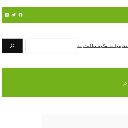
فيسبوك
تويتر
لينكد إن
ا
ل
نحن
صيانة مكيفات
المدونة
ب
ح
ث
م