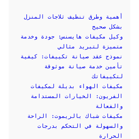
ك
ي
ف
أهمية وطرق تنظيف ثلاجات المنزل
ا
بشكل صحيح
ت
ا
وكيل مكيفات هايسنس: جودة وخدمة
ل
متميزة لتبريد مثالي
ه
و
نموذج عقد صيانة تكييفات: كيفية
ا
تأمين خدمة صيانة موثوقة
ء
ا
لتكييفاتك
ل
مكيفات الهواء بديلة لمكيفات
م
ت
الفريون: الخيارات المستدامة
م
والفعالة
ي
ز
مكيفات شباك بالريموت: الراحة
ة
و
والسهولة في التحكم بدرجات
ا
الحرارة
ل