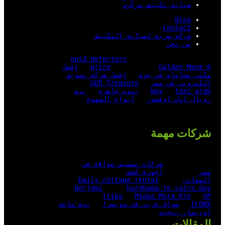
صيانة تكييف مركزي
Blog
Contact
شركة سريع لصيانة التكييف
من نحن
gold detectors
Golden Mask 6
price
افضل
مكتب محاماه في جدة
افضل شركة تسويق
الكتروني في مصر
GER Treasure
taxi arab
Way
بيوت جاهزة
بيع
رويال اوك اوفشور
أنواع القهوة
شركات مهمة
شركات تصميم مواقع في
مصر
اجهزة كشف
المعادن
Daily cottage rental
Borjomi
hurghada to cairo day
trips
Midas Myra Pro
XP
ICONX
سواق عربي في سويسرا
بيع ساعة
اوديمار بيجيه
المقالات