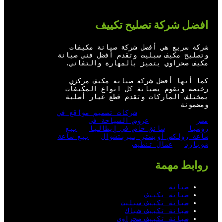
ت
ي
ب
ك
ر
و
و
د
افضل شركة تصليح تكييف
ب
ك
إ
ن
شركة سريع هي أفضل شركة صيانة مكيفات
وتصليح مكيف سبليت وتقدم أفضل فني صيانة
مكيف صحراوي يتميز بالمهارة والتفاني.
كما أنها أفضل شركة صيانة مكيف مركزي
رخيصة وتقوم يصيانة كل انواع المكيفات
بمختلف الماركات وتقدم قطع غيار أصلية
ومضمونة
شركات تصميم مواقع في
مصر
عروض السياحة في
روسيا
سائق خاص في إيطاليا
بيع
ساعة رولكس أويستر بيربتشوال
بيع ساعة
شوبارد
عمال تنظيف
روابط مهمة
صيانة
صيانة تكييف
صيانة تكييف سبليت
صيانة تكييف شباك
صيانة تكييف صحراوي