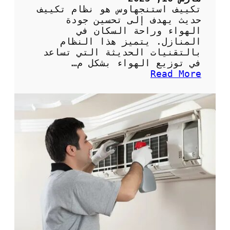
تكييف استنجهاوس هو نظام تكييف
حديث يهدف إلى تحسين جودة
الهواء وراحة السكان في
المنازل. يتميز هذا النظام
بالتقنيات الحديثة التي تساعد
في توزيع الهواء بشكل م…
:
Read More
ت
ك
ي
ي
ف
ا
س
ت
ن
ج
ه
ا
و
س