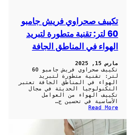
س
ق
ف
تكييف صحراوي فريش جامبو
ي
:
60 لتر: تقنية متطورة لتبريد
ت
ق
الهواء في المناطق الجافة
ن
ي
ة
مارس 15, 2025
م
تكييف صحراوي فريش جامبو 60
ت
لتر: تقنية متطورة لتبريد
ط
الهواء في المناطق الجافة تعتبر
و
التكنولوجيا الحديثة في مجال
ر
تكييف الهواء من العوامل
ة
الأساسية في تحسين ج…
ل
:
Read More
ت
ت
و
ك
ف
ي
ي
ي