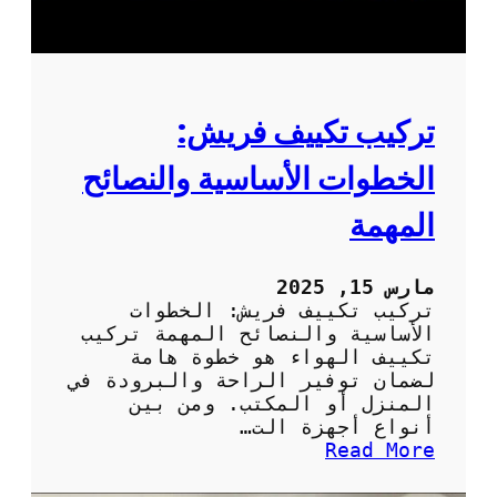
ت
ا
ك
ء
ي
ف
ي
ي
ف
ا
م
تركيب تكييف فريش:
ل
ر
م
ك
الخطوات الأساسية والنصائح
ن
ز
ا
ي
المهمة
ط
ف
ق
ي
ا
ت
مارس 15, 2025
ل
ح
تركيب تكييف فريش: الخطوات
ج
س
الأساسية والنصائح المهمة تركيب
ا
ي
تكييف الهواء هو خطوة هامة
ف
ن
لضمان توفير الراحة والبرودة في
ة
ك
المنزل أو المكتب. ومن بين
ف
أنواع أجهزة الت…
ا
:
Read More
ء
ت
ة
ر