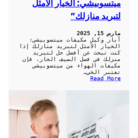
ميتسوبيشي: الخيار الأمثل
ك
ا
لتبريد منازلك”
ر
ي
ي
مارس 15, 2025
ر
أبار وكيل مكيفات ميتسوبيشي:
و
الخيار الأمثل لتبريد منازلك إذا
ت
كنت تبحث عن أفضل حل لتبريد
ح
منزلك في فصل الصيف الحار، فإن
د
مكيفات الهواء من ميتسوبيشي
ي
تعتبر الخي…
ث
:
Read More
ا
“
ت
أ
ه
ب
ا
ا
ا
ر
ل
و
م
ك
ث
ي
ي
ل