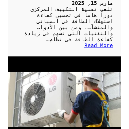
:
مارس 15, 2025
ت
تلعب تقنية التكييف المركزي
ق
دوراً هاماً في تحسين كفاءة
ن
استهلاك الطاقة في المباني
ي
والمنشآت، ومن بين الأدوات
ة
والتقنيات التي تسهم في زيادة
م
كفاءة الطاقة في نظام…
ت
:
Read More
ط
أ
و
ه
ر
م
ة
ي
ل
ة
ت
ت
ب
ر
ر
م
ي
و
د
س
ا
ت
ل
ا
ه
ت
و