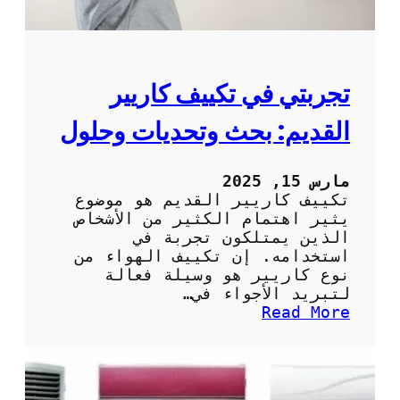
:
ا
ل
ت
ق
تجربتي في تكييف كاريير
ن
ي
القديم: بحث وتحديات وحلول
ة
ا
ل
مارس 15, 2025
ح
تكييف كاريير القديم هو موضوع
د
يثير اهتمام الكثير من الأشخاص
ي
الذين يمتلكون تجربة في
ث
استخدامه. إن تكييف الهواء من
ة
نوع كاريير هو وسيلة فعالة
ل
لتبريد الأجواء في…
ت
:
Read More
ح
ت
س
ج
ي
ر
ن
ب