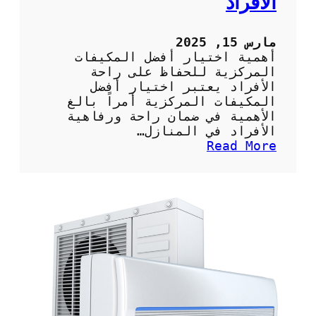
الأفراد
ل
أ
س
مارس 15, 2025
ا
أهمية اختيار أفضل المكيفات
س
المركزية للحفاظ على راحة
ي
الأفراد يعتبر اختيار أفضل
ة
المكيفات المركزية أمراً بالغ
و
الأهمية في ضمان راحة ورفاهية
ا
الأفراد في المنازل…
ل
:
Read More
ن
أ
ص
ه
ا
م
ئ
ي
ح
ة
ا
ا
ل
خ
م
ت
ه
ي
م
ا
ة
ر