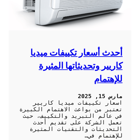
أ
ف
ض
ل
ا
ل
م
ك
أحدث أسعار تكييفات ميديا
ي
ف
كاريير وتحديثاتها المثيرة
ا
ت
للإهتمام
ا
ل
م
مارس 15, 2025
ر
اسعار تكييفات ميديا كاريير
ك
تعتبر من بواعث الاهتمام الكبيرة
ز
في عالم التبريد والتكييف، حيث
ي
تعمل الشركة على تقديم أحدث
ة
التحديثات والتقنيات المثيرة
ل
للإهتمام في…