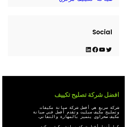
Social
ت
ي
ف
ل
و
و
ي
ي
ي
ت
س
ن
ت
ي
ب
ك
ر
و
و
د
افضل شركة تصليح تكييف
ب
ك
إ
ن
شركة سريع هي أفضل شركة صيانة مكيفات
وتصليح مكيف سبليت وتقدم أفضل فني صيانة
مكيف صحراوي يتميز بالمهارة والتفاني.
كما أنها أفضل شركة صيانة مكيف مركزي