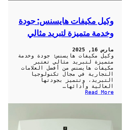
ا
ج
ا
وكيل مكيفات هايسنس: جودة
ت
ا
وخدمة متميزة لتبريد مثالي
ل
م
ن
مارس 16, 2025
ز
وكيل مكيفات هايسنس: جودة وخدمة
ل
متميزة لتبريد مثالي تعتبر
ب
مكيفات هايسنس من أفضل العلامات
ش
التجارية في مجال تكنولوجيا
ك
التبريد، وتتميز بجودتها
ل
العالية وأدائها…
ص
:
Read More
ح
و
ي
ك
ح
ي
ل
م
ك