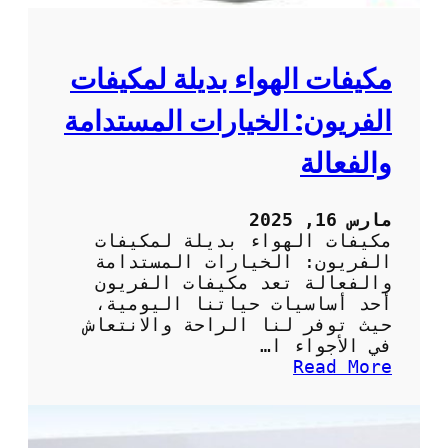
ي
ي
ف
ا
مكيفات الهواء بديلة لمكيفات
ت
:
الفريون: الخيارات المستدامة
ك
ي
والفعالة
ف
ي
ة
مارس 16, 2025
ت
مكيفات الهواء بديلة لمكيفات
أ
الفريون: الخيارات المستدامة
م
والفعالة تعد مكيفات الفريون
ي
أحد أساسيات حياتنا اليومية،
ن
حيث توفر لنا الراحة والانتعاش
خ
في الأجواء ا…
د
:
Read More
م
م
ة
ك
ص
ي
ي