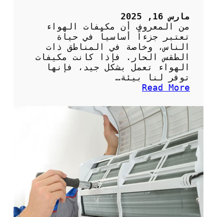
5
ح
مارس 16, 2025
ص
من المعروف أن مكيفات الهواء
ا
تعتبر جزءاً أساسياً في حياة
ن
الناس، وخاصة في المناطق ذات
ب
الطقس الحار. فإذا كانت مكيفات
ش
الهواء تعمل بشكل جيد، فإنها
ك
توفر لنا بيئة…
ل
:
Read More
ص
أ
ح
ه
ي
م
ح
ي
ل
ة
ل
ا
م
ل
ن
ص
ز
ي
ل
ا
ن
ة