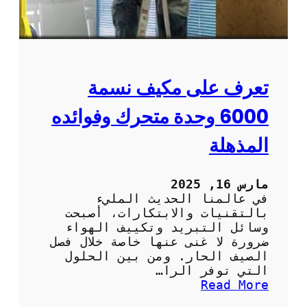
ا
ر
م
ي
ة
م
و
و
ا
ت
ل
:
تعرف على مكيف نسمة
ف
ا
ع
ل
6000 وحدة متحرك وفوائده
ا
ر
ل
ا
المذهلة
ة
ح
ة
و
مارس 16, 2025
ا
في عالمنا الحديث المليء
ل
بالتقنيات والابتكارات، أصبحت
س
وسائل التبريد وتكييف الهواء
ه
ضرورة لا غنى عنها خاصة خلال فصل
و
الصيف الحار. ومن بين الحلول
ل
التي توفر الرا…
ة
:
Read More
ف
ت