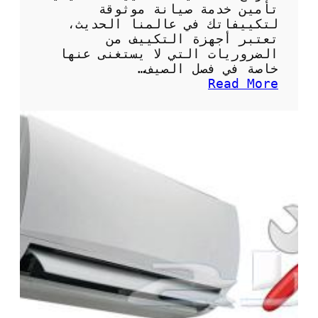
ت
تأمين خدمة صيانة موثوقة
م
لتكييفاتك في عالمنا الحديث،
ي
تعتبر أجهزة التكييف من
ز
الضروريات التي لا يستغنى عنها
ة
خاصة في فصل الصيف…
ل
:
Read More
ت
ن
ب
م
ر
و
ي
ذ
د
ج
م
ع
ث
ق
ا
د
ل
ص
ي
ي
ا
ن
ة
ت
ك