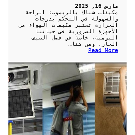
ل
مارس 16, 2025
ف
مكيفات شباك بالريموت: الراحة
ر
والسهولة في التحكم بدرجات
ي
الحرارة تعتبر مكيفات الهواء من
و
الأجهزة الضرورية في حياتنا
ن
اليومية، خاصة في فصل الصيف
:
الحار. ومن هنا…
ا
:
Read More
ل
م
خ
ك
ي
ي
ا
ف
ر
ا
ا
ت
ت
ش
ا
ب
ل
ا
م
ك
س
ب
ت
ا
د
ل