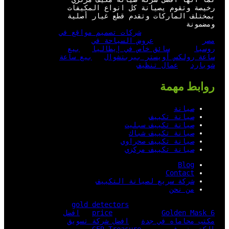
رخيصة وتقوم يصيانة كل انواع المكيفات
بمختلف الماركات وتقدم قطع غيار أصلية
ومضمونة
شركات تصميم مواقع في
مصر
عروض السياحة في
روسيا
سائق خاص في إيطاليا
بيع
ساعة رولكس أويستر بيربتشوال
بيع ساعة
شوبارد
عمال تنظيف
روابط مهمة
صيانة
صيانة تكييف
صيانة تكييف سبليت
صيانة تكييف شباك
صيانة تكييف صحراوي
صيانة تكييف مركزي
Blog
Contact
شركة سريع لصيانة التكييف
من نحن
gold detectors
Golden Mask 6
price
افضل
مكتب محاماه في جدة
افضل شركة تسويق