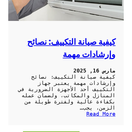
ا
ل
د
و
ر
ي
ة
كيفية صيانة التكييف: نصائح
ل
م
وإرشادات مهمة
ك
ي
ف
مارس 16, 2025
ا
كيفية صيانة التكييف: نصائح
ت
وإرشادات مهمة يعتبر جهاز
ا
التكييف أحد الأجهزة الضرورية في
ل
المنازل والمكاتب، ولضمان عمله
ه
بكفاءة عالية ولفترة طويلة من
و
الزمن، يجب…
ا
:
Read More
ء
ك
ف
ي
ي