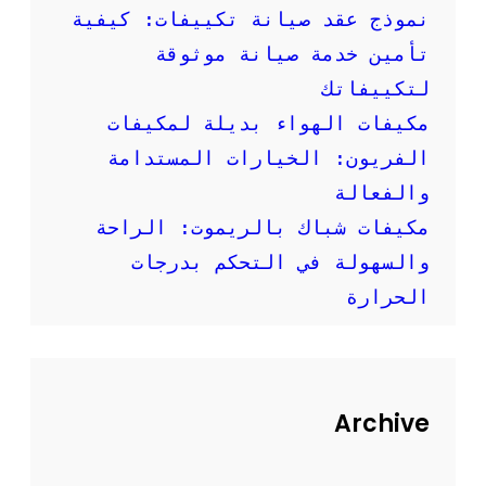
إ
نموذج عقد صيانة تكييفات: كيفية
ر
تأمين خدمة صيانة موثوقة
ش
ا
لتكييفاتك
د
مكيفات الهواء بديلة لمكيفات
ا
ت
الفريون: الخيارات المستدامة
م
والفعالة
ه
م
مكيفات شباك بالريموت: الراحة
ة
والسهولة في التحكم بدرجات
الحرارة
Archive