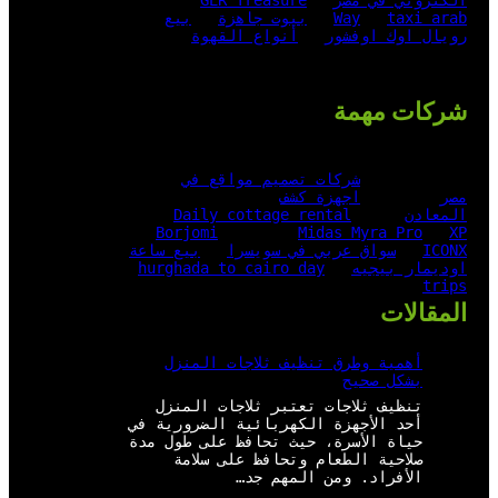
الكتروني في مصر
GER Treasure
taxi arab
Way
بيوت جاهزة
بيع
رويال اوك اوفشور
أنواع القهوة
شركات مهمة
شركات تصميم مواقع في
مصر
اجهزة كشف
المعادن
Daily cottage rental
Borjomi
Midas Myra Pro
XP
ICONX
سواق عربي في سويسرا
بيع ساعة
اوديمار بيجيه
hurghada to cairo day
trips
المقالات
أهمية وطرق تنظيف ثلاجات المنزل
بشكل صحيح
تنظيف ثلاجات تعتبر ثلاجات المنزل
أحد الأجهزة الكهربائية الضرورية في
حياة الأسرة، حيث تحافظ على طول مدة
صلاحية الطعام وتحافظ على سلامة
الأفراد. ومن المهم جد…