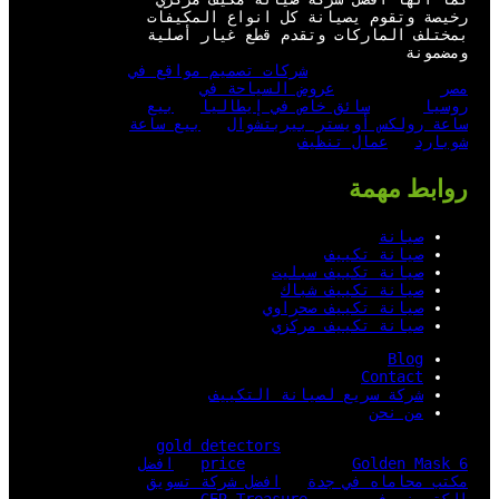
رخيصة وتقوم يصيانة كل انواع المكيفات
بمختلف الماركات وتقدم قطع غيار أصلية
ومضمونة
شركات تصميم مواقع في
مصر
عروض السياحة في
روسيا
سائق خاص في إيطاليا
بيع
ساعة رولكس أويستر بيربتشوال
بيع ساعة
شوبارد
عمال تنظيف
روابط مهمة
صيانة
صيانة تكييف
صيانة تكييف سبليت
صيانة تكييف شباك
صيانة تكييف صحراوي
صيانة تكييف مركزي
Blog
Contact
شركة سريع لصيانة التكييف
من نحن
gold detectors
Golden Mask 6
price
افضل
مكتب محاماه في جدة
افضل شركة تسويق