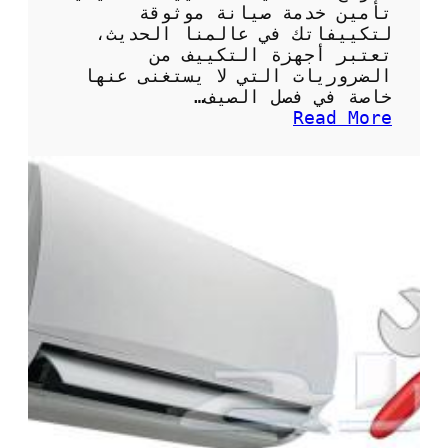
ت
تأمين خدمة صيانة موثوقة
م
لتكييفاتك في عالمنا الحديث،
ي
تعتبر أجهزة التكييف من
ز
الضروريات التي لا يستغنى عنها
ة
خاصة في فصل الصيف…
ل
:
Read More
ت
ن
ب
م
ر
و
ي
ذ
د
ج
م
ع
ث
ق
ا
د
ل
ص
ي
ي
ا
ن
ة
ت
ك