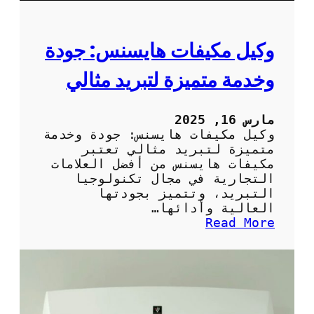
ا
ج
ا
وكيل مكيفات هايسنس: جودة
ت
ا
وخدمة متميزة لتبريد مثالي
ل
م
ن
مارس 16, 2025
ز
وكيل مكيفات هايسنس: جودة وخدمة
ل
متميزة لتبريد مثالي تعتبر
ب
مكيفات هايسنس من أفضل العلامات
ش
التجارية في مجال تكنولوجيا
ك
التبريد، وتتميز بجودتها
ل
العالية وأدائها…
ص
:
Read More
ح
و
ي
ك
ح
ي
ل
م
ك