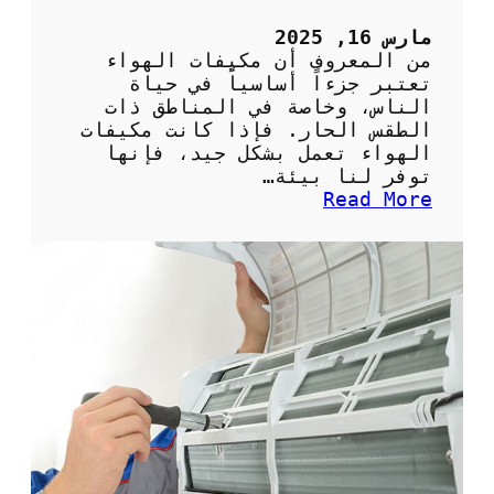
5
ح
مارس 16, 2025
ص
من المعروف أن مكيفات الهواء
ا
تعتبر جزءاً أساسياً في حياة
ن
الناس، وخاصة في المناطق ذات
ب
الطقس الحار. فإذا كانت مكيفات
ش
الهواء تعمل بشكل جيد، فإنها
ك
توفر لنا بيئة…
ل
:
Read More
ص
أ
ح
ه
ي
م
ح
ي
ل
ة
ل
ا
م
ل
ن
ص
ز
ي
ل
ا
ن
ة