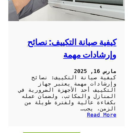
ا
ل
د
و
ر
ي
ة
كيفية صيانة التكييف: نصائح
ل
م
وإرشادات مهمة
ك
ي
ف
مارس 16, 2025
ا
كيفية صيانة التكييف: نصائح
ت
وإرشادات مهمة يعتبر جهاز
ا
التكييف أحد الأجهزة الضرورية في
ل
المنازل والمكاتب، ولضمان عمله
ه
بكفاءة عالية ولفترة طويلة من
و
الزمن، يجب…
ا
:
Read More
ء
ك
ف
ي
ي