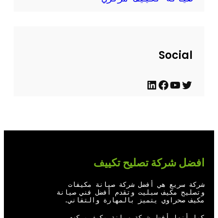
Social
ت
ي
ف
ل
و
و
ي
ي
ي
ت
س
ن
ت
ي
ب
ك
ر
و
و
د
افضل شركة تصليح تكييف
ب
ك
إ
ن
شركة سريع هي أفضل شركة صيانة مكيفات
وتصليح مكيف سبليت وتقدم أفضل فني صيانة
مكيف صحراوي يتميز بالمهارة والتفاني.
كما أنها أفضل شركة صيانة مكيف مركزي