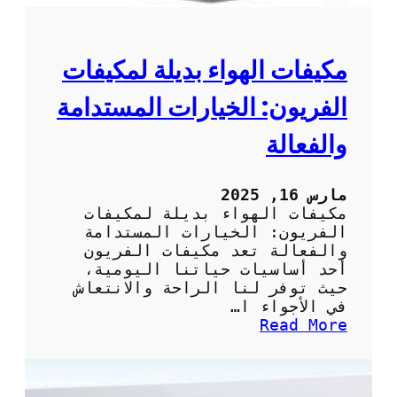
ي
ي
ف
ا
مكيفات الهواء بديلة لمكيفات
ت
:
الفريون: الخيارات المستدامة
ك
ي
والفعالة
ف
ي
ة
مارس 16, 2025
ت
مكيفات الهواء بديلة لمكيفات
أ
الفريون: الخيارات المستدامة
م
والفعالة تعد مكيفات الفريون
ي
أحد أساسيات حياتنا اليومية،
ن
حيث توفر لنا الراحة والانتعاش
خ
في الأجواء ا…
د
:
Read More
م
م
ة
ك
ص
ي
ي