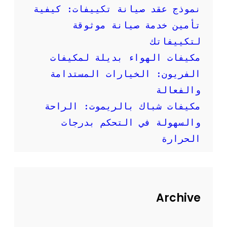
إ
نموذج عقد صيانة تكييفات: كيفية
ر
تأمين خدمة صيانة موثوقة
ش
ا
لتكييفاتك
د
مكيفات الهواء بديلة لمكيفات
ا
ت
الفريون: الخيارات المستدامة
م
والفعالة
ه
م
مكيفات شباك بالريموت: الراحة
ة
والسهولة في التحكم بدرجات
الحرارة
Archive