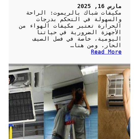
ل
مارس 16, 2025
ف
مكيفات شباك بالريموت: الراحة
ر
والسهولة في التحكم بدرجات
ي
الحرارة تعتبر مكيفات الهواء من
و
الأجهزة الضرورية في حياتنا
ن
اليومية، خاصة في فصل الصيف
:
الحار. ومن هنا…
ا
:
Read More
ل
م
خ
ك
ي
ي
ا
ف
ر
ا
ا
ت
ت
ش
ا
ب
ل
ا
م
ك
س
ب
ت
ا
د
ل