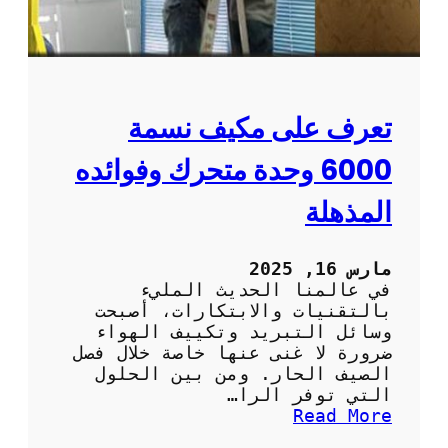
ا
ر
م
ي
ة
م
و
و
ا
ت
ل
:
تعرف على مكيف نسمة
ف
ا
ع
ل
6000 وحدة متحرك وفوائده
ا
ر
ل
ا
المذهلة
ة
ح
ة
و
مارس 16, 2025
ا
في عالمنا الحديث المليء
ل
بالتقنيات والابتكارات، أصبحت
س
وسائل التبريد وتكييف الهواء
ه
ضرورة لا غنى عنها خاصة خلال فصل
و
الصيف الحار. ومن بين الحلول
ل
التي توفر الرا…
ة
:
Read More
ف
ت