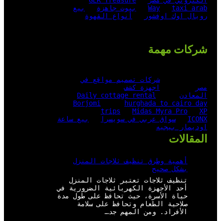
الكتروني في مصر
GER Treasure
taxi arab
Way
بيوت جاهزة
بيع
رويال اوك اوفشور
أنواع القهوة
شركات مهمة
شركات تصميم مواقع في
مصر
اجهزة كشف
المعادن
Daily cottage rental
Borjomi
hurghada to cairo day
trips
Midas Myra Pro
XP
ICONX
سواق عربي في سويسرا
بيع ساعة
اوديمار بيجيه
المقالات
أهمية وطرق تنظيف ثلاجات المنزل
بشكل صحيح
تنظيف ثلاجات تعتبر ثلاجات المنزل
أحد الأجهزة الكهربائية الضرورية في
حياة الأسرة، حيث تحافظ على طول مدة
صلاحية الطعام وتحافظ على سلامة
الأفراد. ومن المهم جد…