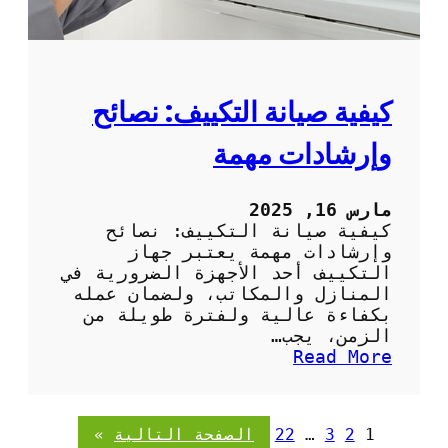
د
و
ر
ي
ة
كيفية صيانة التكييف: نصائح
ل
م
وإرشادات مهمة
ك
ي
ف
مارس 16, 2025
ا
كيفية صيانة التكييف: نصائح
ت
وإرشادات مهمة يعتبر جهاز
ا
التكييف أحد الأجهزة الضرورية في
ل
المنازل والمكاتب، ولضمان عمله
ه
بكفاءة عالية ولفترة طويلة من
و
الزمن، يجب…
ا
:
Read More
ء
ك
ف
ي
ي
ف
1
2
3
…
22
الصفحة التالية
»
ا
ي