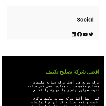
Social
ت
ي
ف
ل
و
و
ي
ي
ي
ت
س
ن
ت
ي
ب
ك
ر
و
و
د
افضل شركة تصليح تكييف
ب
ك
إ
ن
شركة سريع هي أفضل شركة صيانة مكيفات
وتصليح مكيف سبليت وتقدم أفضل فني صيانة
مكيف صحراوي يتميز بالمهارة والتفاني.
كما أنها أفضل شركة صيانة مكيف مركزي
رخيصة وتقوم يصيانة كل انواع المكيفات