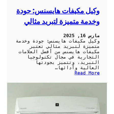
ج
ا
وكيل مكيفات هايسنس: جودة
ت
ا
وخدمة متميزة لتبريد مثالي
ل
م
ن
مارس 16, 2025
ز
وكيل مكيفات هايسنس: جودة وخدمة
ل
متميزة لتبريد مثالي تعتبر
ب
مكيفات هايسنس من أفضل العلامات
ش
التجارية في مجال تكنولوجيا
ك
التبريد، وتتميز بجودتها
ل
العالية وأدائها…
ص
:
Read More
ح
و
ي
ك
ح
ي
ل
م
ك
ي