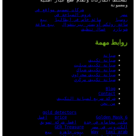
بمختلف الماركات وتقدم قطع غيار أصلية
ومضمونة
شركات تصميم مواقع في
مصر
عروض السياحة في
روسيا
سائق خاص في إيطاليا
بيع
ساعة رولكس أويستر بيربتشوال
بيع ساعة
شوبارد
عمال تنظيف
روابط مهمة
صيانة
صيانة تكييف
صيانة تكييف سبليت
صيانة تكييف شباك
صيانة تكييف صحراوي
صيانة تكييف مركزي
Blog
Contact
شركة سريع لصيانة التكييف
من نحن
gold detectors
Golden Mask 6
price
افضل
مكتب محاماه في جدة
افضل شركة تسويق
الكتروني في مصر
GER Treasure
taxi arab
Way
بيوت جاهزة
بيع