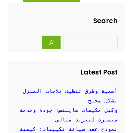
ل
ة
م
ص
ن
ي
Search
ز
ا
ل
ن
ة
S
ا
e
ل
a
r
ت
c
ك
h
ي
Latest Post
ي
ف
:
ن
أهمية وطرق تنظيف ثلاجات المنزل
ص
بشكل صحيح
ا
ئ
وكيل مكيفات هايسنس: جودة وخدمة
ح
متميزة لتبريد مثالي
و
إ
نموذج عقد صيانة تكييفات: كيفية