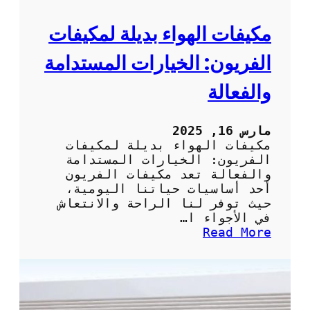
ف
ا
مكيفات الهواء بديلة لمكيفات
ت
:
الفريون: الخيارات المستدامة
ك
ي
والفعالة
ف
ي
ة
مارس 16, 2025
ت
مكيفات الهواء بديلة لمكيفات
أ
الفريون: الخيارات المستدامة
م
والفعالة تعد مكيفات الفريون
ي
أحد أساسيات حياتنا اليومية،
ن
حيث توفر لنا الراحة والانتعاش
خ
في الأجواء ا…
د
:
Read More
م
م
ة
ك
ص
ي
ي
ف
ا
ا