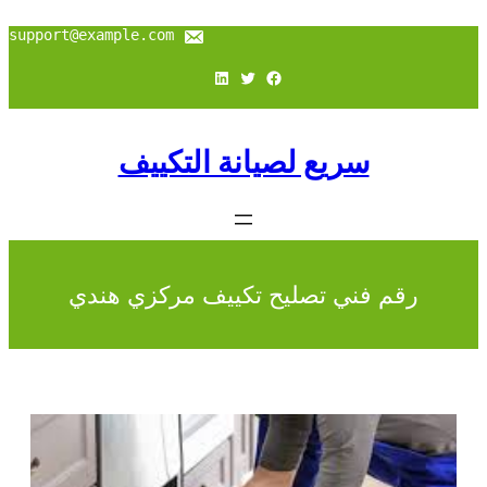
support@example.com
فيسبوك
تويتر
لينكد إن
سريع لصيانة التكييف
رقم فني تصليح تكييف مركزي هندي