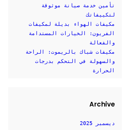
ر
تأمين خدمة صيانة موثوقة
ش
ا
لتكييفاتك
د
مكيفات الهواء بديلة لمكيفات
ا
ت
الفريون: الخيارات المستدامة
م
والفعالة
ه
م
مكيفات شباك بالريموت: الراحة
ة
والسهولة في التحكم بدرجات
الحرارة
Archive
ديسمبر 2025