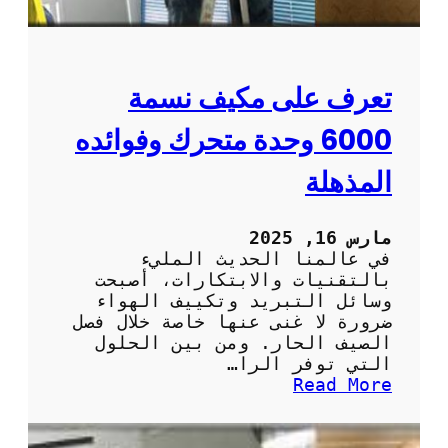
ي
ة
م
و
و
ا
ت
ل
:
تعرف على مكيف نسمة
ف
ا
ع
ل
6000 وحدة متحرك وفوائده
ا
ر
ل
ا
المذهلة
ة
ح
ة
و
مارس 16, 2025
ا
في عالمنا الحديث المليء
ل
بالتقنيات والابتكارات، أصبحت
س
وسائل التبريد وتكييف الهواء
ه
ضرورة لا غنى عنها خاصة خلال فصل
و
الصيف الحار. ومن بين الحلول
ل
التي توفر الرا…
ة
:
Read More
ف
ت
ي
ع
ا
ر