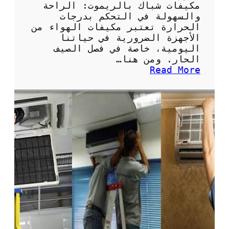
ف
مكيفات شباك بالريموت: الراحة
ر
والسهولة في التحكم بدرجات
ي
الحرارة تعتبر مكيفات الهواء من
و
الأجهزة الضرورية في حياتنا
ن
اليومية، خاصة في فصل الصيف
:
الحار. ومن هنا…
ا
:
Read More
ل
م
خ
ك
ي
ي
ا
ف
ر
ا
ا
ت
ت
ش
ا
ب
ل
ا
م
ك
س
ب
ت
ا
د
ل
ا
ر
م