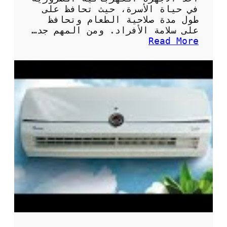
في حياة الأسرة، حيث تحافظ على
طول مدة صلاحية الطعام وتحافظ
على سلامة الأفراد. ومن المهم جد…
:
Read More
أ
ه
م
ي
ة
و
ط
ر
ق
ت
ن
ظ
ي
ف
ث
ل
ا