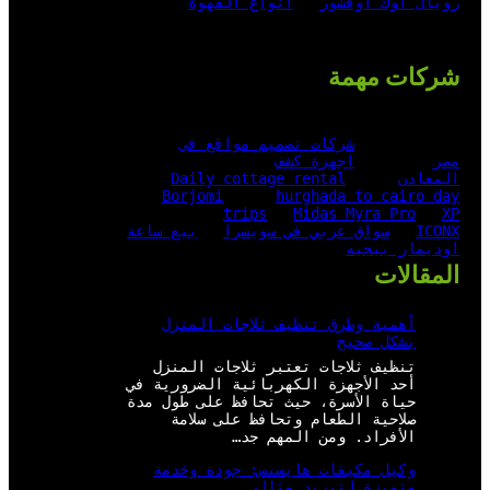
رويال اوك اوفشور
أنواع القهوة
شركات مهمة
شركات تصميم مواقع في
مصر
اجهزة كشف
المعادن
Daily cottage rental
Borjomi
hurghada to cairo day
trips
Midas Myra Pro
XP
ICONX
سواق عربي في سويسرا
بيع ساعة
اوديمار بيجيه
المقالات
أهمية وطرق تنظيف ثلاجات المنزل
بشكل صحيح
تنظيف ثلاجات تعتبر ثلاجات المنزل
أحد الأجهزة الكهربائية الضرورية في
حياة الأسرة، حيث تحافظ على طول مدة
صلاحية الطعام وتحافظ على سلامة
الأفراد. ومن المهم جد…
وكيل مكيفات هايسنس: جودة وخدمة
متميزة لتبريد مثالي