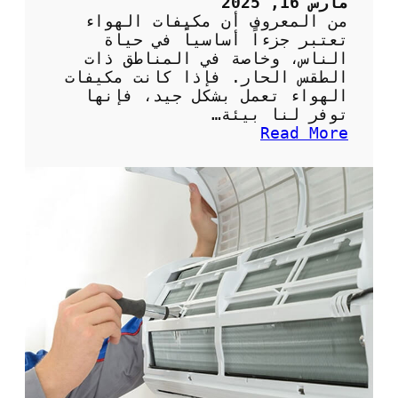
مارس 16, 2025
ص
من المعروف أن مكيفات الهواء
ا
تعتبر جزءاً أساسياً في حياة
ن
الناس، وخاصة في المناطق ذات
ب
الطقس الحار. فإذا كانت مكيفات
ش
الهواء تعمل بشكل جيد، فإنها
ك
توفر لنا بيئة…
ل
:
Read More
ص
أ
ح
ه
ي
م
ح
ي
ل
ة
ل
ا
م
ل
ن
ص
ز
ي
ل
ا
ن
ة
ا
ل