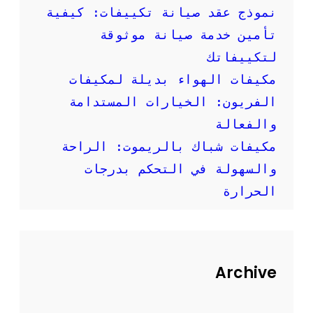
إ
نموذج عقد صيانة تكييفات: كيفية
ر
تأمين خدمة صيانة موثوقة
ش
ا
لتكييفاتك
د
مكيفات الهواء بديلة لمكيفات
ا
ت
الفريون: الخيارات المستدامة
م
والفعالة
ه
م
مكيفات شباك بالريموت: الراحة
ة
والسهولة في التحكم بدرجات
الحرارة
Archive