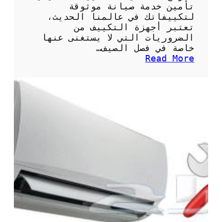
ت
تأمين خدمة صيانة موثوقة
م
لتكييفاتك في عالمنا الحديث،
ي
تعتبر أجهزة التكييف من
ز
الضروريات التي لا يستغنى عنها
ة
خاصة في فصل الصيف…
ل
:
Read More
ت
ن
ب
م
ر
و
ي
ذ
د
ج
م
ع
ث
ق
ا
د
ل
ص
ي
ي
ا
ن
ة
ت
ك