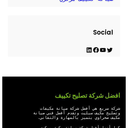
Social
ت
ي
ف
ل
و
و
ي
ي
ي
ت
س
ن
ت
ي
ب
ك
ر
و
و
د
افضل شركة تصليح تكييف
ب
ك
إ
ن
شركة سريع هي أفضل شركة صيانة مكيفات
وتصليح مكيف سبليت وتقدم أفضل فني صيانة
مكيف صحراوي يتميز بالمهارة والتفاني.
كما أنها أفضل شركة صيانة مكيف مركزي