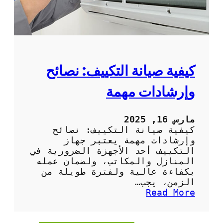
ا
ل
د
و
ر
ي
ة
كيفية صيانة التكييف: نصائح
ل
م
وإرشادات مهمة
ك
ي
ف
مارس 16, 2025
ا
كيفية صيانة التكييف: نصائح
ت
وإرشادات مهمة يعتبر جهاز
ا
التكييف أحد الأجهزة الضرورية في
ل
المنازل والمكاتب، ولضمان عمله
ه
بكفاءة عالية ولفترة طويلة من
و
الزمن، يجب…
ا
:
Read More
ء
ك
ف
ي
ي