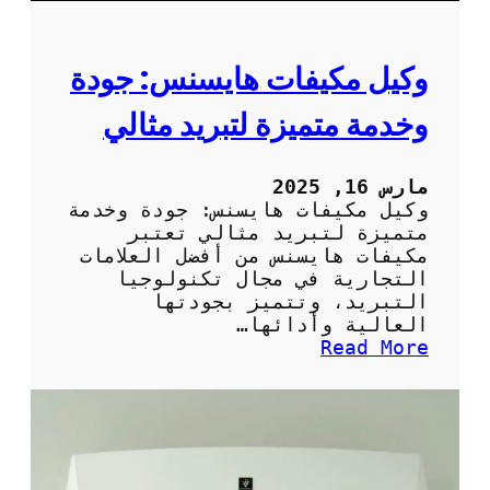
ا
ج
ا
وكيل مكيفات هايسنس: جودة
ت
ا
وخدمة متميزة لتبريد مثالي
ل
م
ن
مارس 16, 2025
ز
وكيل مكيفات هايسنس: جودة وخدمة
ل
متميزة لتبريد مثالي تعتبر
ب
مكيفات هايسنس من أفضل العلامات
ش
التجارية في مجال تكنولوجيا
ك
التبريد، وتتميز بجودتها
ل
العالية وأدائها…
ص
:
Read More
ح
و
ي
ك
ح
ي
ل
م
ك