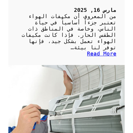
5
ح
مارس 16, 2025
ص
من المعروف أن مكيفات الهواء
ا
تعتبر جزءاً أساسياً في حياة
ن
الناس، وخاصة في المناطق ذات
ب
الطقس الحار. فإذا كانت مكيفات
ش
الهواء تعمل بشكل جيد، فإنها
ك
توفر لنا بيئة…
ل
:
Read More
ص
أ
ح
ه
ي
م
ح
ي
ل
ة
ل
ا
م
ل
ن
ص
ز
ي
ل
ا
ن
ة