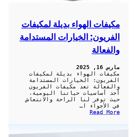
ي
ي
ف
ا
مكيفات الهواء بديلة لمكيفات
ت
:
الفريون: الخيارات المستدامة
ك
ي
والفعالة
ف
ي
ة
مارس 16, 2025
ت
مكيفات الهواء بديلة لمكيفات
أ
الفريون: الخيارات المستدامة
م
والفعالة تعد مكيفات الفريون
ي
أحد أساسيات حياتنا اليومية،
ن
حيث توفر لنا الراحة والانتعاش
خ
في الأجواء ا…
د
:
Read More
م
م
ة
ك
ص
ي
ي