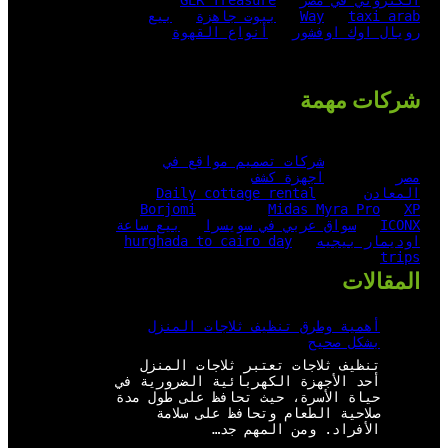
الكتروني في مصر
GER Treasure
taxi arab
Way
بيوت جاهزة
بيع
رويال اوك اوفشور
أنواع القهوة
شركات مهمة
شركات تصميم مواقع في
مصر
اجهزة كشف
المعادن
Daily cottage rental
Borjomi
Midas Myra Pro
XP
ICONX
سواق عربي في سويسرا
بيع ساعة
اوديمار بيجيه
hurghada to cairo day
trips
المقالات
أهمية وطرق تنظيف ثلاجات المنزل
بشكل صحيح
تنظيف ثلاجات تعتبر ثلاجات المنزل
أحد الأجهزة الكهربائية الضرورية في
حياة الأسرة، حيث تحافظ على طول مدة
صلاحية الطعام وتحافظ على سلامة
الأفراد. ومن المهم جد…