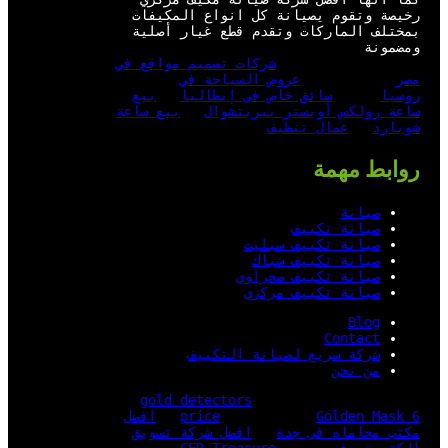
رخيصة وتقوم يصيانة كل انواع المكيفات
بمختلف الماركات وتقدم قطع غيار أصلية
ومضمونة
شركات تصميم مواقع في
مصر
عروض السياحة في
روسيا
سائق خاص في إيطاليا
بيع
ساعة رولكس أويستر بيربتشوال
بيع ساعة
شوبارد
عمال تنظيف
روابط مهمة
صيانة
صيانة تكييف
صيانة تكييف سبليت
صيانة تكييف شباك
صيانة تكييف صحراوي
صيانة تكييف مركزي
Blog
Contact
شركة سريع لصيانة التكييف
من نحن
gold detectors
Golden Mask 6
price
افضل
مكتب محاماه في جدة
افضل شركة تسويق