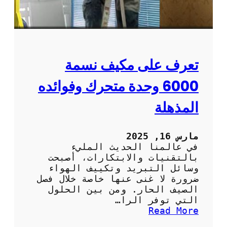
ا
ر
م
ي
ة
م
و
و
ا
ت
ل
:
تعرف على مكيف نسمة
ف
ا
ع
ل
6000 وحدة متحرك وفوائده
ا
ر
ل
ا
المذهلة
ة
ح
ة
و
مارس 16, 2025
ا
في عالمنا الحديث المليء
ل
بالتقنيات والابتكارات، أصبحت
س
وسائل التبريد وتكييف الهواء
ه
ضرورة لا غنى عنها خاصة خلال فصل
و
الصيف الحار. ومن بين الحلول
ل
التي توفر الرا…
ة
:
Read More
ف
ت