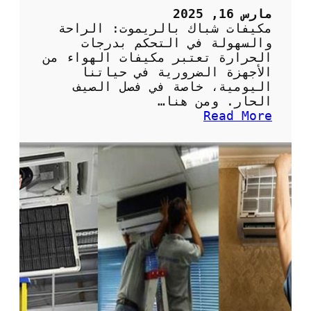
ل
مارس 16, 2025
ف
مكيفات شباك بالريموت: الراحة
ر
والسهولة في التحكم بدرجات
ي
الحرارة تعتبر مكيفات الهواء من
و
الأجهزة الضرورية في حياتنا
ن
اليومية، خاصة في فصل الصيف
:
الحار. ومن هنا…
ا
:
Read More
ل
م
خ
ك
ي
ي
ا
ف
ر
ا
ا
ت
ت
ش
ا
ب
ل
ا
م
ك
س
ب
ت
ا
د
ل