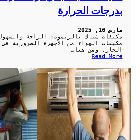
ي
ي
بدرجات الحرارة
ي
ف
ف
ا
ا
ت
ت
ا
مارس 16, 2025
ك
ل
مكيفات شباك بالريموت: الراحة والسهول
ف
مكيفات الهواء من الأجهزة الضرورية في 
ر
الحار. ومن هنا…
ي
:
Read More
و
م
ن
ك
:
ي
ا
ف
ل
ا
خ
ت
ي
ش
ا
ب
ر
ا
ا
ك
ت
ب
ا
ا