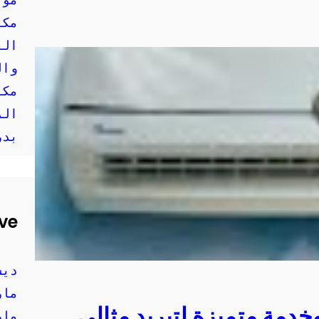
مكي
الف
وال
مكي
الر
بدر
ve
ديسم
مارس 
دمة متميزة لتبريد مثالي
مارس 