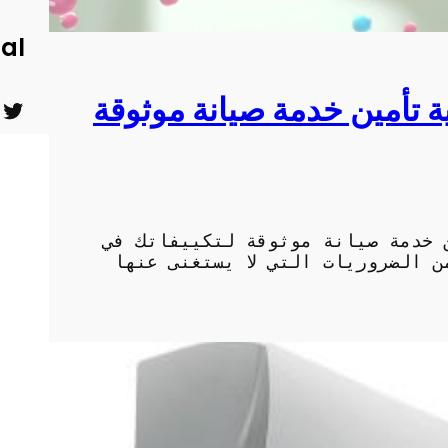
ial
ة تأمين خدمة صيانة موثوقة
ت
ي
و
و
ي
ت
ت
ي
 خدمة صيانة موثوقة لتكييفاتك في
ر
و
 الضروريات التي لا يستغنى عنها
ب