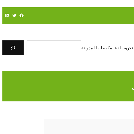
فيسبوك
تويتر
لينكد إن
ا
ل
نحن
صيانة مكيفات
المدونة
ب
ح
ث