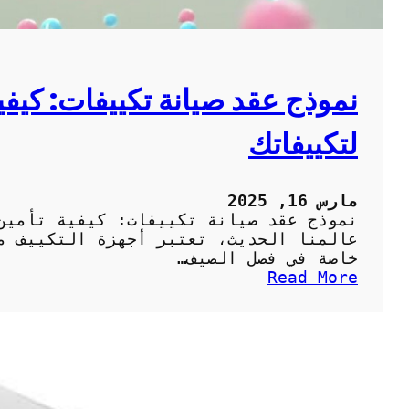
ن
س
:
ج
و
نموذج عقد صيانة تكييفات: كيفي
د
ة
لتكييفاتك
و
خ
د
م
مارس 16, 2025
ة
نموذج عقد صيانة تكييفات: كيفية تأمين
م
عالمنا الحديث، تعتبر أجهزة التكييف من
ت
خاصة في فصل الصيف…
م
:
Read More
ي
ن
ز
م
ة
و
ل
ذ
ت
ج
ب
ع