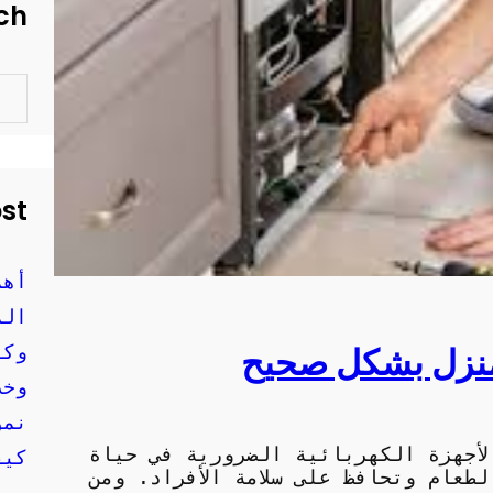
ch
S
e
a
r
c
h
ost
أهم
الم
منزل بشكل صحيح
وكي
وخد
نمو
لأجهزة الكهربائية الضرورية في حياة
كيف
لطعام وتحافظ على سلامة الأفراد. ومن
موث