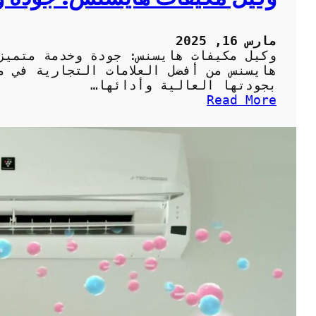
ا
ل
مارس 16, 2025
م
وكيل مكيفات هايسنس: جودة وخدمة متميز
ن
هايسنس من أفضل العلامات التجارية في م
ز
بجودتها العالية وأدائها…
ل
:
Read More
ب
و
ش
ك
ك
ي
ل
ل
ص
م
ح
ك
ي
ي
ح
ف
ا
ت
ه
ا
ي
س