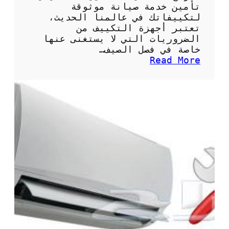
ت
تأمين خدمة صيانة موثوقة
م
لتكييفاتك في عالمنا الحديث،
ي
تعتبر أجهزة التكييف من
ز
الضروريات التي لا يستغنى عنها
ة
خاصة في فصل الصيف…
ل
:
Read More
ت
ن
ب
م
ر
و
ي
ذ
د
ج
م
ع
ث
ق
ا
د
ل
ص
ي
ي
ا
ن
ة
ت
ك