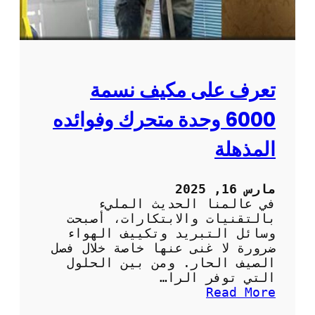
ا
ر
م
ي
ة
م
و
و
ا
ت
ل
:
تعرف على مكيف نسمة
ف
ا
ع
ل
6000 وحدة متحرك وفوائده
ا
ر
ل
ا
المذهلة
ة
ح
ة
و
مارس 16, 2025
ا
في عالمنا الحديث المليء
ل
بالتقنيات والابتكارات، أصبحت
س
وسائل التبريد وتكييف الهواء
ه
ضرورة لا غنى عنها خاصة خلال فصل
و
الصيف الحار. ومن بين الحلول
ل
التي توفر الرا…
ة
:
Read More
ف
ت