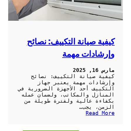
ا
ل
د
و
ر
ي
ة
كيفية صيانة التكييف: نصائح
ل
م
وإرشادات مهمة
ك
ي
ف
مارس 16, 2025
ا
كيفية صيانة التكييف: نصائح
ت
وإرشادات مهمة يعتبر جهاز
ا
التكييف أحد الأجهزة الضرورية في
ل
المنازل والمكاتب، ولضمان عمله
ه
بكفاءة عالية ولفترة طويلة من
و
الزمن، يجب…
ا
:
Read More
ء
ك
ف
ي
ي