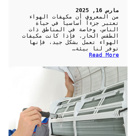
5
ح
مارس 16, 2025
ص
من المعروف أن مكيفات الهواء
ا
تعتبر جزءاً أساسياً في حياة
ن
الناس، وخاصة في المناطق ذات
ب
الطقس الحار. فإذا كانت مكيفات
ش
الهواء تعمل بشكل جيد، فإنها
ك
توفر لنا بيئة…
ل
:
Read More
ص
أ
ح
ه
ي
م
ح
ي
ل
ة
ل
ا
م
ل
ن
ص
ز
ي
ل
ا
ن
ة