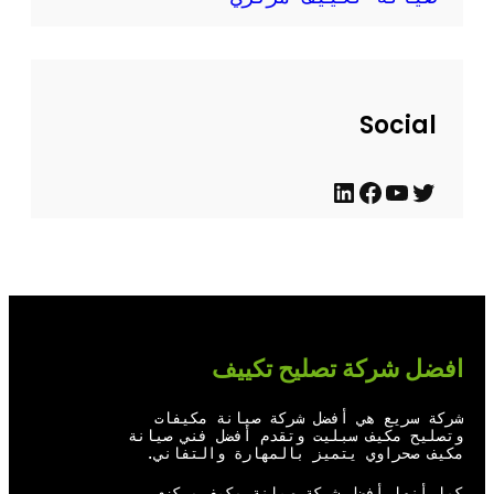
Social
ت
ي
ف
ل
و
و
ي
ي
ي
ت
س
ن
ت
ي
ب
ك
ر
و
و
د
افضل شركة تصليح تكييف
ب
ك
إ
ن
شركة سريع هي أفضل شركة صيانة مكيفات
وتصليح مكيف سبليت وتقدم أفضل فني صيانة
مكيف صحراوي يتميز بالمهارة والتفاني.
كما أنها أفضل شركة صيانة مكيف مركزي