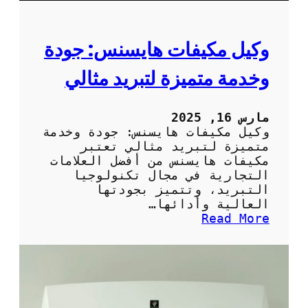
ا
ج
ا
وكيل مكيفات هايسنس: جودة
ت
ا
وخدمة متميزة لتبريد مثالي
ل
م
ن
مارس 16, 2025
ز
وكيل مكيفات هايسنس: جودة وخدمة
ل
متميزة لتبريد مثالي تعتبر
ب
مكيفات هايسنس من أفضل العلامات
ش
التجارية في مجال تكنولوجيا
ك
التبريد، وتتميز بجودتها
ل
العالية وأدائها…
ص
:
Read More
ح
و
ي
ك
ح
ي
ل
م
ك