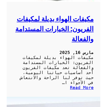
ي
ي
ف
ا
مكيفات الهواء بديلة لمكيفات
ت
:
الفريون: الخيارات المستدامة
ك
ي
والفعالة
ف
ي
ة
مارس 16, 2025
ت
مكيفات الهواء بديلة لمكيفات
أ
الفريون: الخيارات المستدامة
م
والفعالة تعد مكيفات الفريون
ي
أحد أساسيات حياتنا اليومية،
ن
حيث توفر لنا الراحة والانتعاش
خ
في الأجواء ا…
د
:
Read More
م
م
ة
ك
ص
ي
ي