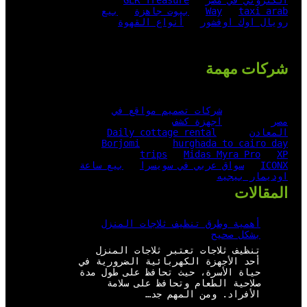
الكتروني في مصر
GER Treasure
taxi arab
Way
بيوت جاهزة
بيع
رويال اوك اوفشور
أنواع القهوة
شركات مهمة
شركات تصميم مواقع في
مصر
اجهزة كشف
المعادن
Daily cottage rental
Borjomi
hurghada to cairo day
trips
Midas Myra Pro
XP
ICONX
سواق عربي في سويسرا
بيع ساعة
اوديمار بيجيه
المقالات
أهمية وطرق تنظيف ثلاجات المنزل
بشكل صحيح
تنظيف ثلاجات تعتبر ثلاجات المنزل
أحد الأجهزة الكهربائية الضرورية في
حياة الأسرة، حيث تحافظ على طول مدة
صلاحية الطعام وتحافظ على سلامة
الأفراد. ومن المهم جد…