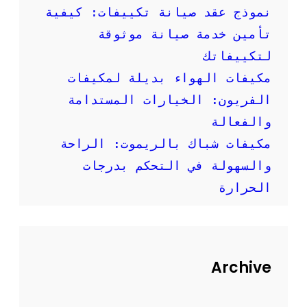
إ
نموذج عقد صيانة تكييفات: كيفية
ر
تأمين خدمة صيانة موثوقة
ش
ا
لتكييفاتك
د
مكيفات الهواء بديلة لمكيفات
ا
ت
الفريون: الخيارات المستدامة
م
والفعالة
ه
م
مكيفات شباك بالريموت: الراحة
ة
والسهولة في التحكم بدرجات
الحرارة
Archive