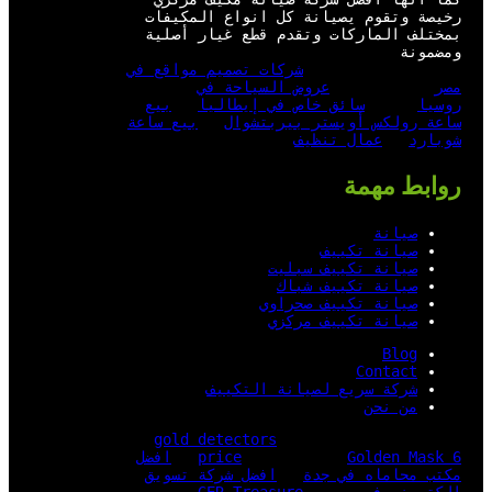
رخيصة وتقوم يصيانة كل انواع المكيفات
بمختلف الماركات وتقدم قطع غيار أصلية
ومضمونة
شركات تصميم مواقع في
مصر
عروض السياحة في
روسيا
سائق خاص في إيطاليا
بيع
ساعة رولكس أويستر بيربتشوال
بيع ساعة
شوبارد
عمال تنظيف
روابط مهمة
صيانة
صيانة تكييف
صيانة تكييف سبليت
صيانة تكييف شباك
صيانة تكييف صحراوي
صيانة تكييف مركزي
Blog
Contact
شركة سريع لصيانة التكييف
من نحن
gold detectors
Golden Mask 6
price
افضل
مكتب محاماه في جدة
افضل شركة تسويق