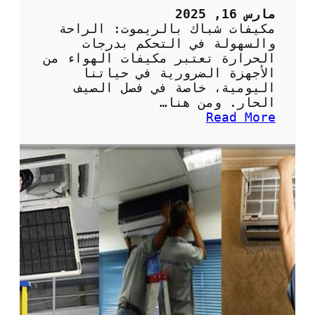
ل
مارس 16, 2025
ف
مكيفات شباك بالريموت: الراحة
ر
والسهولة في التحكم بدرجات
ي
الحرارة تعتبر مكيفات الهواء من
و
الأجهزة الضرورية في حياتنا
ن
اليومية، خاصة في فصل الصيف
:
الحار. ومن هنا…
ا
:
Read More
ل
م
خ
ك
ي
ي
ا
ف
ر
ا
ا
ت
ت
ش
ا
ب
ل
ا
م
ك
س
ب
ت
ا
د
ل